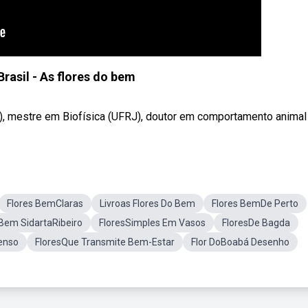
rasil - As flores do bem
B), mestre em Biofísica (UFRJ), doutor em comportamento animal .
Flores BemClaras
Livroas Flores Do Bem
Flores BemDe Perto
 Bem SidartaRibeiro
FloresSimples Em Vasos
FloresDe Bagda
censo
FloresQue Transmite Bem-Estar
Flor DoBoabá Desenho