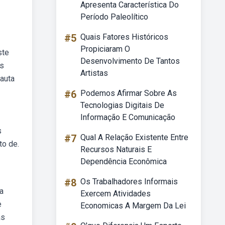
Apresenta Característica Do
Período Paleolítico
#5
Quais Fatores Históricos
Propiciaram O
ste
Desenvolvimento De Tantos
os
Artistas
auta
#6
Podemos Afirmar Sobre As
Tecnologias Digitais De
Informação E Comunicação
s
#7
Qual A Relação Existente Entre
to de.
Recursos Naturais E
Dependência Econômica
#8
Os Trabalhadores Informais
a
Exercem Atividades
e
Economicas A Margem Da Lei
as