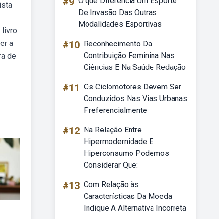
#9
O'que Diferencia Um Esporte
ista
De Invasão Das Outras
A
Modalidades Esportivas
 livro
er a
#10
Reconhecimento Da
Contribuição Feminina Nas
ra de
Ciências E Na Saúde Redação
#11
Os Ciclomotores Devem Ser
Conduzidos Nas Vias Urbanas
Preferencialmente
#12
Na Relação Entre
Hipermodernidade E
Hiperconsumo Podemos
Considerar Que:
#13
Com Relação às
Características Da Moeda
Indique A Alternativa Incorreta