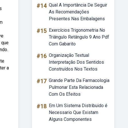
#14
Qual A Importância De Seguir
s
As Recomendações
Presentes Nas Embalagens
em
#15
Exercícios Trigonometria No
ve
Triângulo Retângulo 9 Ano Pdf
l que
Com Gabarito
ndo.
#16
Organização Textual
ste
Interpretação Dos Sentidos
ter a
Construídos Nos Textos
#17
Grande Parte Da Farmacologia
Pulmonar Esta Relacionada
Com Os Efeitos
#18
Em Um Sistema Distribuido é
Necessario Que Existam
Alguns Componentes