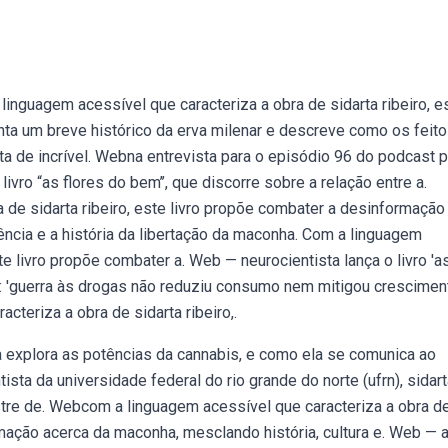
 linguagem acessível que caracteriza a obra de sidarta ribeiro, e
nta um breve histórico da erva milenar e descreve como os feit
 de incrível. Webna entrevista para o episódio 96 do podcast p
 livro “as flores do bem’’, que discorre sobre a relação entre a.
de sidarta ribeiro, este livro propõe combater a desinformação
iência e a história da libertação da maconha. Com a linguagem
te livro propõe combater a. Web — neurocientista lança o livro 'a
s: 'guerra às drogas não reduziu consumo nem mitigou crescimen
cteriza a obra de sidarta ribeiro,.
a explora as potências da cannabis, e como ela se comunica ao
ta da universidade federal do rio grande do norte (ufrn), sidart
stre de. Webcom a linguagem acessível que caracteriza a obra d
rmação acerca da maconha, mesclando história, cultura e. Web — 