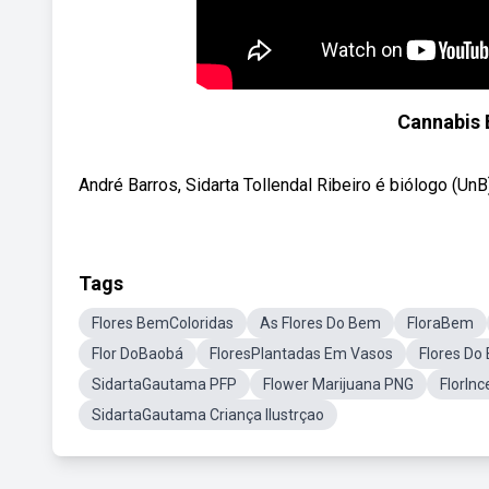
Cannabis B
André Barros, Sidarta Tollendal Ribeiro é biólogo (Un
Tags
Flores BemColoridas
As Flores Do Bem
FloraBem
Flor DoBaobá
FloresPlantadas Em Vasos
Flores Do
SidartaGautama PFP
Flower Marijuana PNG
FlorIn
SidartaGautama Criança Ilustrçao