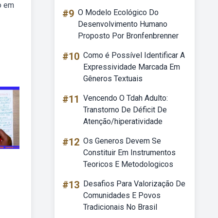
o em
#9
O Modelo Ecológico Do
Desenvolvimento Humano
Proposto Por Bronfenbrenner
#10
Como é Possível Identificar A
Expressividade Marcada Em
Gêneros Textuais
#11
Vencendo O Tdah Adulto:
Transtorno De Déficit De
Atenção/hiperatividade
#12
Os Generos Devem Se
Constituir Em Instrumentos
Teoricos E Metodologicos
#13
Desafios Para Valorização De
Comunidades E Povos
Tradicionais No Brasil