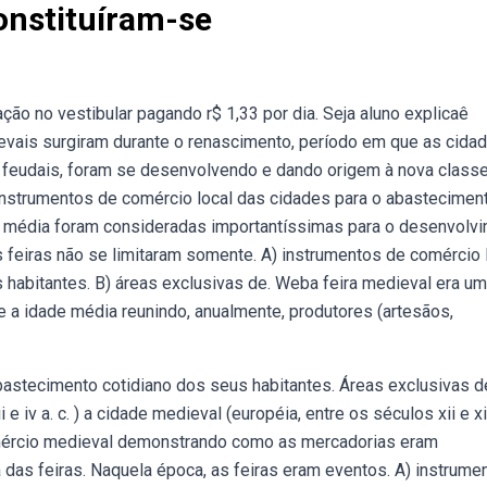
onstituíram-se
ão no vestibular pagando r$ 1,33 por dia. Seja aluno explicaê
evais surgiram durante o renascimento, período em que as cida
 feudais, foram se desenvolvendo e dando origem à nova class
) instrumentos de comércio local das cidades para o abastecimen
de média foram consideradas importantíssimas para o desenvolv
 feiras não se limitaram somente. A) instrumentos de comércio 
habitantes. B) áreas exclusivas de. Weba feira medieval era um
e a idade média reunindo, anualmente, produtores (artesãos,
bastecimento cotidiano dos seus habitantes. Áreas exclusivas d
e iv a. c. ) a cidade medieval (européia, entre os séculos xii e xi
ércio medieval demonstrando como as mercadorias eram
das feiras. Naquela época, as feiras eram eventos. A) instrume