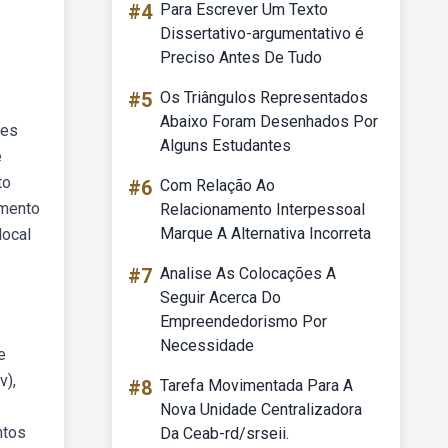
#4
Para Escrever Um Texto
Dissertativo-argumentativo é
Preciso Antes De Tudo
#5
Os Triângulos Representados
Abaixo Foram Desenhados Por
des
Alguns Estudantes
e
to
#6
Com Relação Ao
imento
Relacionamento Interpessoal
Marque A Alternativa Incorreta
local
#7
Analise As Colocações A
Seguir Acerca Do
Empreendedorismo Por
Necessidade
e
v),
#8
Tarefa Movimentada Para A
Nova Unidade Centralizadora
ntos
Da Ceab-rd/srseii.