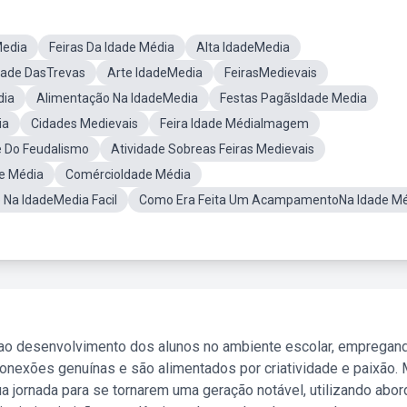
Media
Feiras Da Idade Média
Alta IdadeMedia
dade DasTrevas
Arte IdadeMedia
FeirasMedievais
dia
Alimentação Na IdadeMedia
Festas PagãsIdade Media
ia
Cidades Medievais
Feira Idade MédiaImagem
e Do Feudalismo
Atividade Sobreas Feiras Medievais
de Média
ComércioIdade Média
Na IdadeMedia Facil
Como Era Feita Um AcampamentoNa Idade Mé
 ao desenvolvimento dos alunos no ambiente escolar, empregan
nexões genuínas e são alimentados por criatividade e paixão. 
a jornada para se tornarem uma geração notável, utilizando abo