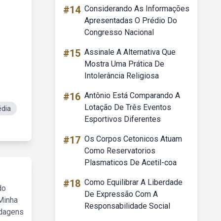
#14
Considerando As Informações
Apresentadas O Prédio Do
Congresso Nacional
#15
Assinale A Alternativa Que
Mostra Uma Prática De
Intolerância Religiosa
#16
Antônio Está Comparando A
Lotação De Três Eventos
dia
Esportivos Diferentes
#17
Os Corpos Cetonicos Atuam
Como Reservatorios
Plasmaticos De Acetil-coa
#18
Como Equilibrar A Liberdade
do
De Expressão Com A
Minha
Responsabilidade Social
rdagens