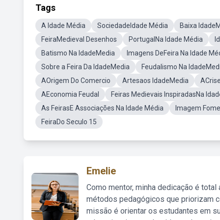
Tags
A Idade Média
SociedadeIdade Média
Baixa Idade
FeiraMedieval Desenhos
PortugalNa Idade Média
I
Batismo Na IdadeMedia
Imagens DeFeira Na Idade Mé
Sobre a Feira Da IdadeMedia
Feudalismo Na IdadeMed
AOrigem Do Comercio
Artesaos IdadeMedia
ACris
AEconomia Feudal
Feiras Medievais InspiradasNa Ida
As FeirasE Associações Na Idade Média
Imagem Fome 
FeiraDo Seculo 15
Emelie
Como mentor, minha dedicação é total
métodos pedagógicos que priorizam co
missão é orientar os estudantes em su