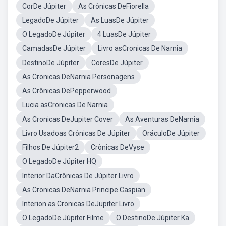
CorDe Júpiter
As Crônicas DeFiorella
LegadoDe Júpiter
As LuasDe Júpiter
O LegadoDe Júpiter
4 LuasDe Júpiter
CamadasDe Júpiter
Livro asCronicas De Narnia
DestinoDe Júpiter
CoresDe Júpiter
As Cronicas DeNarnia Personagens
As Crônicas DePepperwood
Lucia asCronicas De Narnia
As Cronicas DeJupiter Cover
As Aventuras DeNarnia
Livro Usadoas Crônicas De Júpiter
OráculoDe Júpiter
Filhos De Júpiter2
Crônicas DeVyse
O LegadoDe Júpiter HQ
Interior DaCrônicas De Júpiter Livro
As Cronicas DeNarnia Principe Caspian
Interion as Cronicas DeJupiter Livro
O LegadoDe Júpiter Filme
O DestinoDe Júpiter Ka