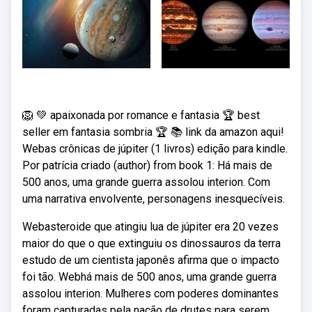
🦁 💚 apaixonada por romance e fantasia 🏆 best
seller em fantasia sombria 🏆 📚 link da amazon aqui!
Webas crônicas de júpiter (1 livros) edição para kindle.
Por patrícia criado (author) from book 1: Há mais de
500 anos, uma grande guerra assolou interion. Com
uma narrativa envolvente, personagens inesquecíveis.
Webasteroide que atingiu lua de júpiter era 20 vezes
maior do que o que extinguiu os dinossauros da terra
estudo de um cientista japonês afirma que o impacto
foi tão. Webhá mais de 500 anos, uma grande guerra
assolou interion. Mulheres com poderes dominantes
foram capturadas pela nação de drutes para serem.