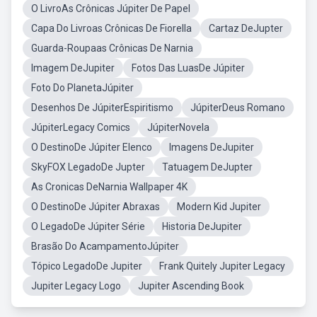
O LivroAs Crônicas Júpiter De Papel
Capa Do Livroas Crônicas De Fiorella
Cartaz DeJupter
Guarda-Roupaas Crônicas De Narnia
Imagem DeJupiter
Fotos Das LuasDe Júpiter
Foto Do PlanetaJúpiter
Desenhos De JúpiterEspiritismo
JúpiterDeus Romano
JúpiterLegacy Comics
JúpiterNovela
O DestinoDe Júpiter Elenco
Imagens DeJupiter
SkyFOX LegadoDe Jupter
Tatuagem DeJupter
As Cronicas DeNarnia Wallpaper 4K
O DestinoDe Júpiter Abraxas
Modern Kid Jupiter
O LegadoDe Júpiter Série
Historia DeJupiter
Brasão Do AcampamentoJúpiter
Tópico LegadoDe Jupiter
Frank Quitely Jupiter Legacy
Jupiter Legacy Logo
Jupiter Ascending Book