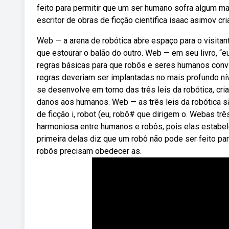
feito para permitir que um ser humano sofra algum m
escritor de obras de ficção cientifica isaac asimov cri
Web — a arena de robótica abre espaço para o visitan
que estourar o balão do outro. Web — em seu livro, “eu
regras básicas para que robôs e seres humanos convi
regras deveriam ser implantadas no mais profundo ní
se desenvolve em torno das três leis da robótica, cr
danos aos humanos. Web — as três leis da robótica sã
de ficção i, robot (eu, robô# que dirigem o. Webas trê
harmoniosa entre humanos e robôs, pois elas estabe
primeira delas diz que um robô não pode ser feito pa
robôs precisam obedecer as.