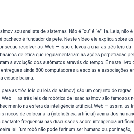
imov sou analista de sistemas: Não é “ou” é “e” 1a. Leis, não é 
é pacheco é fundador da pete. Neste vídeo ele explica sobre as
consegue resolver os. Web — isso o levou a criar as três leis da
s básicos de ética que regulamentariam as ações perpetradas pe
atam a evolução dos autômatos através do tempo. É neste livro 
m entregues ainda 800 computadores a escolas e associações 
a cidade baiana.
 para as três leis ou leis de asimov) são um conjunto de regras
ue. Web — as três leis da robótica de isaac asimov são famosos n
ecimento na esfera da inteligência artificial. Web — assim, as t
 riscos de colocar a ia (inteligência artificial) acima dos human
bastante frequência nas discussões sobre inteligência artificial
eira lei. “um robô não pode ferir um ser humano ou, por inação,