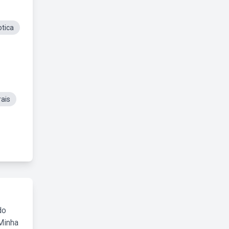
otica
ais
do
Minha