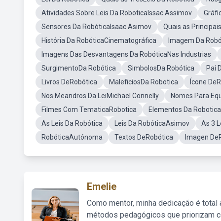
Atividades Sobre Leis Da RoboticaIssac Assimov
Gráfi
Sensores Da RobóticaIsaac Asimov
Quais as Principa
História Da RobóticaCinematográfica
Imagem Da Robót
Imagens Das Desvantagens Da RobóticaNas Industrias
SurgimentoDa Robótica
SimbolosDa Robótica
Pai 
Livros DeRobótica
MaleficiosDa Robotica
Ícone DeR
Nos Meandros Da LeiMichael Connelly
Nomes Para Equ
Filmes Com TematicaRobotica
Elementos Da Robotica
As Leis Da Robótica
Leis Da RobóticaAsimov
As 3 L
RobóticaAutónoma
Textos DeRobótica
Imagen DeR
Emelie
Como mentor, minha dedicação é total
métodos pedagógicos que priorizam co