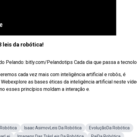
3 leis da robótica!
 Pelando: bitly.com/Pelandotips Cada dia que passa a tecnologi
emos cada vez mais com inteligência artificial e robôs, é
ebexplore as bases éticas da inteligência artificial neste víde
omo esses princípios moldam a interação e.
 Robótica
Isaac AsimovLeis Da Robótica
EvoluçãoDa Robótica
arLei
Imagens Das TrêsLeis Da Robótica
PaiDa Robótica