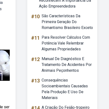
Reconhecem A Importância Da
ia
Ação Empreendedora
is
#10
São Características Da
Primeira Geração Do
Romantismo Brasileiro Exceto
#11
Para Resolver Cálculos Com
Potência Vale Relembrar
Algumas Propriedades
#12
Manual De Diagnóstico E
Tratamento De Acidentes Por
Animais Peçonhentos
#13
Consequências
Socioambientais Causadas
Pela Produção E Uso De
Materiais
de ser
#14
A Criação Do Feijão-tropeiro