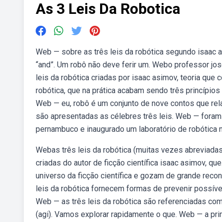
As 3 Leis Da Robotica
Web — sobre as três leis da robótica segundo isaac as
“and”. Um robô não deve ferir um. Webo professor jos
leis da robótica criadas por isaac asimov, teoria que 
robótica, que na prática acabam sendo três princípio
Web — eu, robô é um conjunto de nove contos que rel
são apresentadas as célebres três leis. Web — fora
pernambuco e inaugurado um laboratório de robótica n
Webas três leis da robótica (muitas vezes abreviadas
criadas do autor de ficção científica isaac asimov, q
universo da ficção científica e gozam de grande reconh
leis da robótica fornecem formas de prevenir possíveis
Web — as três leis da robótica são referenciadas com 
(agi). Vamos explorar rapidamente o que. Web — a prim