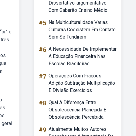
Dissertativo-argumentativo
Com Gabarito Ensino Médio
#5
Na Multiculturalidade Varias
Culturas Coexistem Em Contato
“or” é
Sem Se Fundirem
 três
#6
A Necessidade De Implementar
los.
A Educação Financeira Nas
que
Escolas Brasileiras
em
#7
Operações Com Frações
Adição Subtração Multiplicação
E Divisão Exercícios
o
#8
Qual A Diferença Entre
rês
Obsolescência Planejada E
os.
Obsolescência Percebida
 geral
#9
Atualmente Muitos Autores