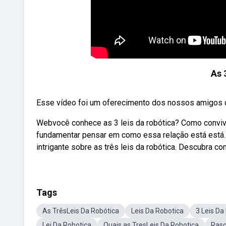
As 
Esse vídeo foi um oferecimento dos nossos amigos do
Webvocê conhece as 3 leis da robótica? Como conviver
fundamentar pensar em como essa relação está está. W
intrigante sobre as três leis da robótica. Descubra c
Tags
As TrêsLeis Da Robótica
Leis Da Robotica
3 Leis Da
Lei Da Robotica
Quais as TresLeis Da Robotica
Rasg