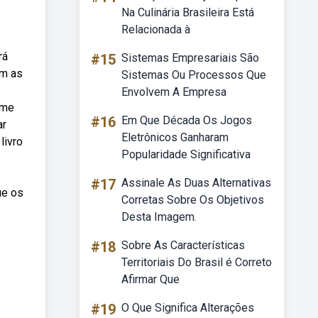
Na Culinária Brasileira Está
Relacionada à
rá
#15
Sistemas Empresariais São
am as
Sistemas Ou Processos Que
Envolvem A Empresa
lme
#16
Em Que Década Os Jogos
ar
Eletrônicos Ganharam
livro
Popularidade Significativa
#17
Assinale As Duas Alternativas
ue os
Corretas Sobre Os Objetivos
Desta Imagem.
#18
Sobre As Características
Territoriais Do Brasil é Correto
Afirmar Que
#19
O Que Significa Alterações