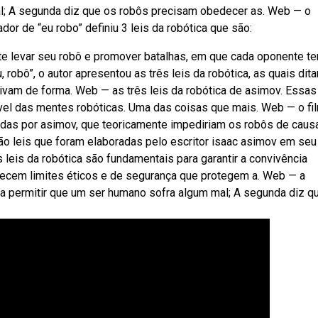
al; A segunda diz que os robôs precisam obedecer as. Web — o
ador de “eu robo” definiu 3 leis da robótica que são:
te levar seu robô e promover batalhas, em que cada oponente te
, robô”, o autor apresentou as três leis da robótica, as quais dit
vam de forma. Web — as três leis da robótica de asimov. Essas
vel das mentes robóticas. Uma das coisas que mais. Web — o fi
iadas por asimov, que teoricamente impediriam os robôs de caus
o leis que foram elaboradas pelo escritor isaac asimov em seu 
s leis da robótica são fundamentais para garantir a convivência
lecem limites éticos e de segurança que protegem a. Web — a
ra permitir que um ser humano sofra algum mal; A segunda diz q