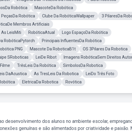
cosDa Robótica
MascoteDa Robótica
is PeçasDa Robótica
Clube Da RobóticaWallpaper
3 PilaresDa Rob
icaDe Membros Artificiais
As LeisMiti
RobóticaAtual
Logo EspaçoDa Robótica
Da RobóticaPytorch
Principais InfluentesDa Robótica
obótica PNG
Mascote Da RoboticaB1t
OS 3Pilares Da Robotica
ipe SRoboticas
LeiDe Ribot
Imagens RobóticaSem Direitos Autor
Filme
TrêsLeis Da Robótica
SimbolosDa Robotica
eis DaAcustica
As TresLeis Da Robotica
LeiDo Três Foto
obótica
EletricaDa Robotica
Rovótica
 ao desenvolvimento dos alunos no ambiente escolar, empregan
nexões genuínas e são alimentados por criatividade e paixão. 