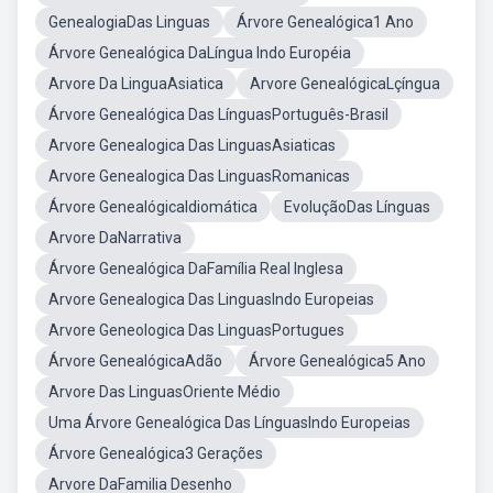
GenealogiaDas Linguas
Árvore Genealógica1 Ano
Árvore Genealógica DaLíngua Indo Européia
Arvore Da LinguaAsiatica
Arvore GenealógicaLçíngua
Árvore Genealógica Das LínguasPortuguês-Brasil
Arvore Genealogica Das LinguasAsiaticas
Arvore Genealogica Das LinguasRomanicas
Árvore GenealógicaIdiomática
EvoluçãoDas Línguas
Arvore DaNarrativa
Árvore Genealógica DaFamília Real Inglesa
Arvore Genealogica Das LinguasIndo Europeias
Arvore Geneologica Das LinguasPortugues
Árvore GenealógicaAdão
Árvore Genealógica5 Ano
Arvore Das LinguasOriente Médio
Uma Árvore Genealógica Das LínguasIndo Europeias
Árvore Genealógica3 Gerações
Arvore DaFamilia Desenho