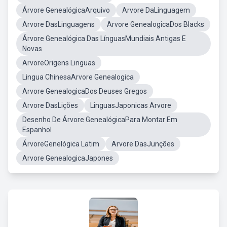
Árvore GenealógicaArquivo
Arvore DaLinguagem
Arvore DasLinguagens
Arvore GenealogicaDos Blacks
Árvore Genealógica Das LínguasMundiais Antigas E
Novas
ArvoreOrigens Linguas
Lingua ChinesaArvore Genealogica
Arvore GenealogicaDos Deuses Gregos
Arvore DasLições
LinguasJaponicas Arvore
Desenho De Árvore GenealógicaPara Montar Em
Espanhol
ÁrvoreGenelógica Latim
Arvore DasJunções
Arvore GenealogicaJapones