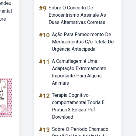
rendeu
#9
Sobre O Conceito De
mental
Etnocentrismo Assinale As
bre
Duas Alternativas Corretas
#10
Ação Para Fornecimento De
Medicamentos C/c Tutela De
Urgência Antecipada
#11
A Camuflagem é Uma
Adaptação Extremamente
Importante Para Alguns
Animais
#12
Terapia Cognitivo-
comportamental Teoria E
Prática 3 Edição Pdf
Download
#13
Sobre O Período Chamado