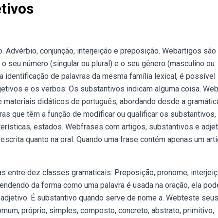
tivos
o. Advérbio, conjunção, interjeição e preposição. Webartigos são
 seu número (singular ou plural) e o seu gênero (masculino ou
 identificação de palavras da mesma família lexical, é possível
djetivos e os verbos: Os substantivos indicam alguma coisa. We
e materiais didáticos de português, abordando desde a gramátic
ras que têm a função de modificar ou qualificar os substantivos,
erísticas, estados. Webfrases com artigos, substantivos e adje
escrita quanto na oral. Quando uma frase contém apenas um arti
s entre dez classes gramaticais: Preposição, pronome, interjeiç
dependendo da forma como uma palavra é usada na oração, ela pod
adjetivo. É substantivo quando serve de nome a. Webteste seu
m, próprio, simples, composto, concreto, abstrato, primitivo,