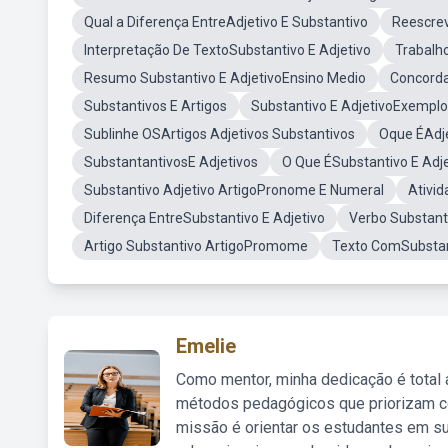
Qual a Diferença EntreAdjetivo E Substantivo
Reescrev
Interpretação De TextoSubstantivo E Adjetivo
Trabalh
Resumo Substantivo E AdjetivoEnsino Medio
Concorda
Substantivos E Artigos
Substantivo E AdjetivoExempl
Sublinhe OSArtigos Adjetivos Substantivos
Oque ÉAdje
SubstantantivosE Adjetivos
O Que ÉSubstantivo E Adje
Substantivo Adjetivo ArtigoPronome E Numeral
Ativid
Diferença EntreSubstantivo E Adjetivo
Verbo Substant
Artigo Substantivo ArtigoPromome
Texto ComSubstant
Emelie
Como mentor, minha dedicação é total
métodos pedagógicos que priorizam co
missão é orientar os estudantes em su