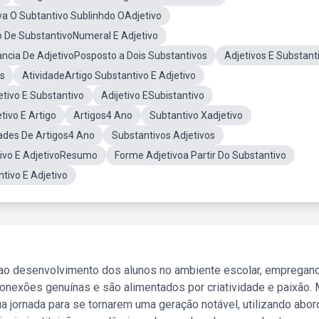
a O Subtantivo Sublinhdo OAdjetivo
o De SubstantivoNumeral E Adjetivo
ncia De AdjetivoPosposto a Dois Substantivos
Adjetivos E Substant
os
AtividadeArtigo Substantivo E Adjetivo
tivo E Substantivo
Adijetivo ESubistantivo
tivo E Artigo
Artigos4 Ano
Subtantivo Xadjetivo
ades De Artigos4 Ano
Substantivos Adjetivos
ivo E AdjetivoResumo
Forme Adjetivoa Partir Do Substantivo
ivo E Adjetivo
 ao desenvolvimento dos alunos no ambiente escolar, empregan
nexões genuínas e são alimentados por criatividade e paixão. 
a jornada para se tornarem uma geração notável, utilizando abo