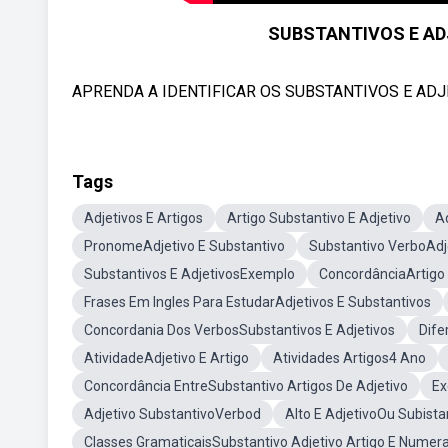
SUBSTANTIVOS E AD
APRENDA A IDENTIFICAR OS SUBSTANTIVOS E ADJ
Tags
Adjetivos E Artigos
Artigo Substantivo E Adjetivo
A
PronomeAdjetivo E Substantivo
Substantivo VerboAdje
Substantivos E AdjetivosExemplo
ConcordânciaArtigo 
Frases Em Ingles Para EstudarAdjetivos E Substantivos
Concordania Dos VerbosSubstantivos E Adjetivos
Dife
AtividadeAdjetivo E Artigo
Atividades Artigos4 Ano
Concordância EntreSubstantivo Artigos De Adjetivo
Ex
Adjetivo SubstantivoVerbod
Alto E AdjetivoOu Subista
Classes GramaticaisSubstantivo Adjetivo Artigo E Numera