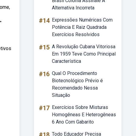
Brasil Colônia Assinale A
nome,
Alternativa Incorreta
#14
Expressões Numéricas Com
•
Potência E Raiz Quadrada
Exercícios Resolvidos
#15
A Revolução Cubana Vitoriosa
etivos
Em 1959 Teve Como Principal
Característica
#16
Qual O Procedimento
Biotecnológico Prévio é
Recomendado Nessa
Situação
#17
Exercícios Sobre Misturas
Homogêneas E Heterogêneas
6 Ano Com Gabarito
#18
Todo Educador Precisa