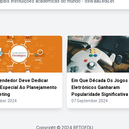
ipais instituições acadêmicas do mundo - dsw.aau.edu.et.
endedor Deve Dedicar
Em Que Década Os Jogos
Especial Ao Planejamento
Eletrônicos Ganharam
eting
Popularidade Significativa
ber 2024
07 September 2024
Copyright © 2024
RETOEDU