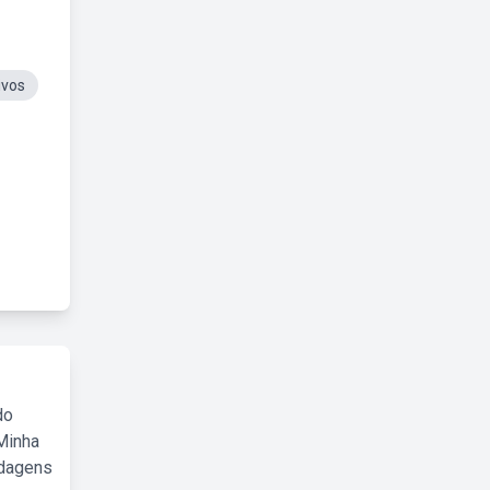
ivos
do
Minha
rdagens