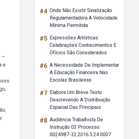
#4
Onde Não Existir Sinalização
Regulamentadora A Velocidade
Mínima Permitida
#5
Expressões Artísticas
Celebrações Conhecimentos E
Ofícios São Considerados
b —
a e
#6
A Necessidade De Implementar
A Educação Financeira Nas
Escolas Brasileiras
tivos
go,
#7
Elabore Um Breve Texto
Descrevendo A Distribuição
Espacial Das Principais
ão,
e
#8
Audiência Trabalhista De
s
Instrução 03 Processo:
0024987-32.2016.5.24.0007