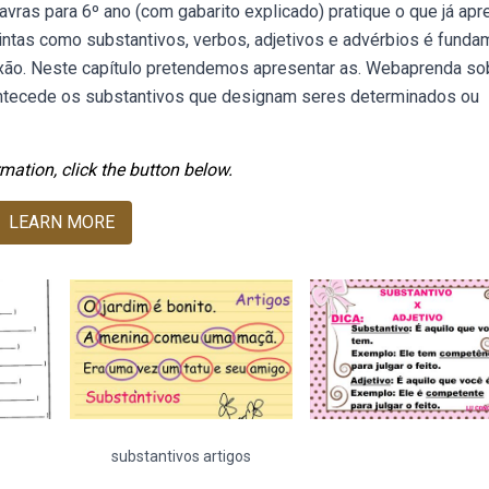
avras para 6º ano (com gabarito explicado) pratique o que já ap
ntas como substantivos, verbos, adjetivos e advérbios é funda
exão. Neste capítulo pretendemos apresentar as. Webaprenda so
e antecede os substantivos que designam seres determinados ou
mation, click the button below.
LEARN MORE
substantivos artigos