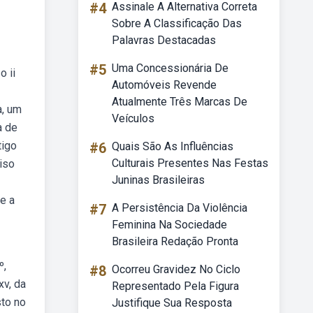
#4
Assinale A Alternativa Correta
Sobre A Classificação Das
Palavras Destacadas
#5
Uma Concessionária De
o ii
Automóveis Revende
Atualmente Três Marcas De
a, um
Veículos
a de
tigo
#6
Quais São As Influências
Culturais Presentes Nas Festas
ciso
Juninas Brasileiras
te a
#7
A Persistência Da Violência
Feminina Na Sociedade
Brasileira Redação Pronta
º,
#8
Ocorreu Gravidez No Ciclo
xv, da
Representado Pela Figura
sto no
Justifique Sua Resposta