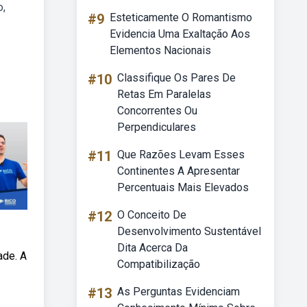
o,
#9
Esteticamente O Romantismo
Evidencia Uma Exaltação Aos
Elementos Nacionais
#10
Classifique Os Pares De
Retas Em Paralelas
Concorrentes Ou
Perpendiculares
#11
Que Razões Levam Esses
Continentes A Apresentar
Percentuais Mais Elevados
#12
O Conceito De
Desenvolvimento Sustentável
Dita Acerca Da
ade. A
Compatibilização
#13
As Perguntas Evidenciam