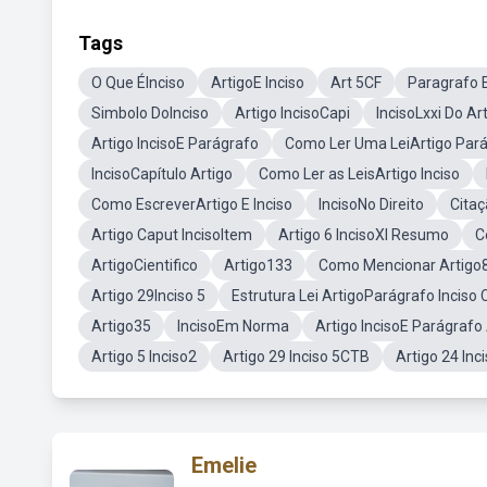
Tags
O Que ÉInciso
ArtigoE Inciso
Art 5CF
Paragrafo E
Simbolo DoInciso
Artigo IncisoCapi
IncisoLxxi Do Ar
Artigo IncisoE Parágrafo
Como Ler Uma LeiArtigo Pará
IncisoCapítulo Artigo
Como Ler as LeisArtigo Inciso
Como EscreverArtigo E Inciso
IncisoNo Direito
Citaç
Artigo Caput IncisoItem
Artigo 6 IncisoXI Resumo
C
ArtigoCientifico
Artigo133
Como Mencionar Artigo8º
Artigo 29Inciso 5
Estrutura Lei ArtigoParágrafo Inciso
Artigo35
IncisoEm Norma
Artigo IncisoE Parágrafo
Artigo 5 Inciso2
Artigo 29 Inciso 5CTB
Artigo 24 Inci
Emelie