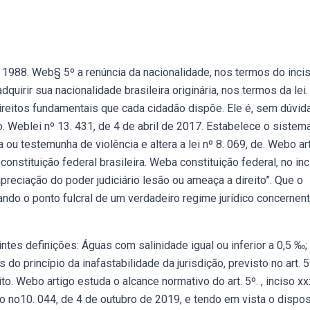
 1988. Web§ 5º a renúncia da nacionalidade, nos termos do incis
quirir sua nacionalidade brasileira originária, nos termos da lei.
direitos fundamentais que cada cidadão dispõe. Ele é, sem dúvid
. Weblei nº 13. 431, de 4 de abril de 2017. Estabelece o sistem
a ou testemunha de violência e altera a lei nº 8. 069, de. Webo ar
 constituição federal brasileira. Weba constituição federal, no in
 apreciação do poder judiciário lesão ou ameaça a direito”. Que o
zando o ponto fulcral de um verdadeiro regime jurídico concernen
tes definições: Águas com salinidade igual ou inferior a 0,5 ‰;
o princípio da inafastabilidade da jurisdição, previsto no art. 5
to. Webo artigo estuda o alcance normativo do art. 5º. , inciso xx
reto no10. 044, de 4 de outubro de 2019, e tendo em vista o dispo