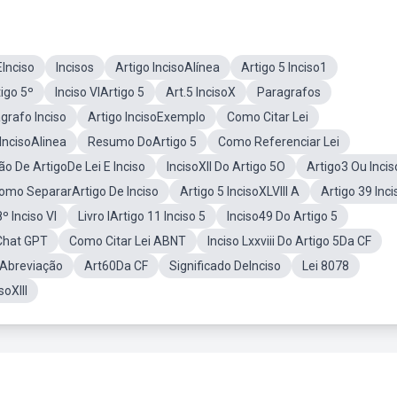
Inciso
Incisos
Artigo IncisoAlínea
Artigo 5 Inciso1
tigo 5º
Inciso VIArtigo 5
Art.5 IncisoX
Paragrafos
grafo Inciso
Artigo IncisoExemplo
Como Citar Lei
IncisoAlinea
Resumo DoArtigo 5
Como Referenciar Lei
ão De ArtigoDe Lei E Inciso
IncisoXII Do Artigo 5O
Artigo3 Ou Incis
omo SepararArtigo De Inciso
Artigo 5 IncisoXLVIII A
Artigo 39 Inc
 Inciso VI
Livro IArtigo 11 Inciso 5
Inciso49 Do Artigo 5
 Chat GPT
Como Citar Lei ABNT
Inciso Lxxviii Do Artigo 5Da CF
 Abreviação
Art60Da CF
Significado DeInciso
Lei 8078
soXIII