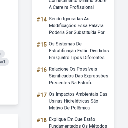
Conhecimento Mínimo Sobre
A Carreira Profissional
#14
Sendo Ignoradas As
Modificações Essa Palavra
Poderia Ser Substituída Por
#15
Os Sistemas De
Estratificação Estão Divididos
o
Em Quatro Tipos Diferentes
iso1
#16
Relacione Os Possíveis
Significados Das Expressões
Presentes Na Estrofe
#17
Os Impactos Ambientais Das
Usinas Hidrelétricas São
Motivo De Polêmica
#18
Explique Em Que Estão
Fundamentados Os Métodos