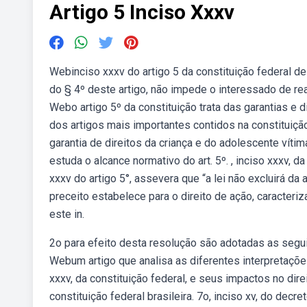
Artigo 5 Inciso Xxxv
Webinciso xxxv do artigo 5 da constituição federal de
do § 4º deste artigo, não impede o interessado de read
Webo artigo 5º da constituição trata das garantias e 
dos artigos mais importantes contidos na constituição
garantia de direitos da criança e do adolescente vítim
estuda o alcance normativo do art. 5º. , inciso xxxv, da
xxxv do artigo 5°, assevera que “a lei não excluirá da
preceito estabelece para o direito de ação, caracteri
este in.
2o para efeito desta resolução são adotadas as seguin
Webum artigo que analisa as diferentes interpretações d
xxxv, da constituição federal, e seus impactos no direi
constituição federal brasileira. 7o, inciso xv, do dec