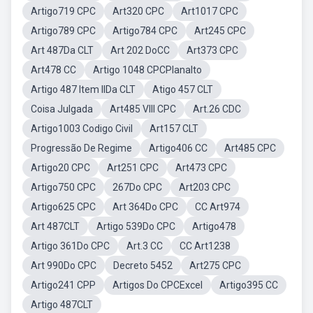
Artigo719 CPC
Art320 CPC
Art1017 CPC
Artigo789 CPC
Artigo784 CPC
Art245 CPC
Art 487Da CLT
Art 202 DoCC
Art373 CPC
Art478 CC
Artigo 1048 CPCPlanalto
Artigo 487 Item IIDa CLT
Atigo 457 CLT
Coisa Julgada
Art485 VIII CPC
Art.26 CDC
Artigo1003 Codigo Civil
Art157 CLT
Progressão De Regime
Artigo406 CC
Art485 CPC
Artigo20 CPC
Art251 CPC
Art473 CPC
Artigo750 CPC
267Do CPC
Art203 CPC
Artigo625 CPC
Art 364Do CPC
CC Art974
Art 487CLT
Artigo 539Do CPC
Artigo478
Artigo 361Do CPC
Art.3 CC
CC Art1238
Art 990Do CPC
Decreto 5452
Art275 CPC
Artigo241 CPP
Artigos Do CPCExcel
Artigo395 CC
Artigo 487CLT