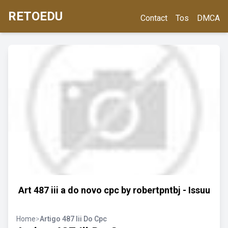
RETOEDU
Contact
Tos
DMCA
Art 487 iii a do novo cpc by robertpntbj - Issuu
Home
>
Artigo 487 Iii Do Cpc