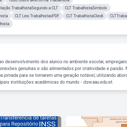
a
Tudo Sobre aReforma Trabalhista
elação TrabalhistaSegundo a CLT
CLT TrabalhistaSimbolo
hista
CLT Leis TrabalhistasPDF
CLT TrabalhistaCleidi
CLTTrabal
lhista
 ao desenvolvimento dos alunos no ambiente escolar, empregan
nexões genuínas e são alimentados por criatividade e paixão. 
a jornada para se tornarem uma geração notável, utilizando abo
ipais instituições acadêmicas do mundo - dsw.aau.edu.et.