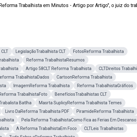
forma Trabalhista em Minutos - Artigo por Artigo", o juiz do tra
a CLT
LegislaçãoTrabalhista CLT
FotosReforma Trabalhista
rabalhista
Reforma TrabalhistaResumos
abalhista
Artigo 58CLT Reforma Trabalhista
CLTDireitos Trabalh
eforma TrabalhistaDados
CartoonReforma Trabalhista
sta
ImagemReforma Trabalhista
Reforma TrabalhistaGráficos
Reforma TrabalhistaFoto
BenefíciosTrabalhistas CLT
rabalista Batlha
Masrta SuplicyReforma Trabalhista Temes
Livro DaReforma Trabalhista PDF
PiramideReforma Trabalhista
alhista
Pela Reforma TrabalhistaComo Fica as Ferias Em Descanso
lista
A Reforma TrabalhistaEm Foco
CLTLeis Trabalhistas