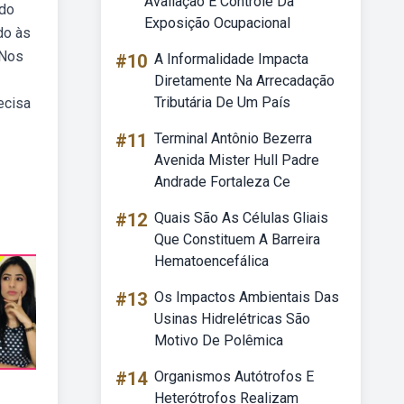
Avaliação E Controle Da
 do
Exposição Ocupacional
do às
 Nos
#10
A Informalidade Impacta
Diretamente Na Arrecadação
Tributária De Um País
ecisa
#11
Terminal Antônio Bezerra
Avenida Mister Hull Padre
Andrade Fortaleza Ce
#12
Quais São As Células Gliais
Que Constituem A Barreira
Hematoencefálica
#13
Os Impactos Ambientais Das
Usinas Hidrelétricas São
Motivo De Polêmica
#14
Organismos Autótrofos E
Heterótrofos Realizam