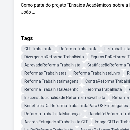
Como parte do projeto "Ensaios Acadêmicos sobre a Re
João ...
Tags
CLT Trabalhista
Reforma Trabalhista
LeiTrabalhist
DivergenciaReforma Trabalhista
Figuras DaReforma T
AprovadaReforma Trabalhista
GratificaçãoReforma Tr
Reformas Trabalhistas
Reforma TrabalhistaLivro
R
Reforma TrabalhistaImagens
ContraReforma Trabalhi
Reforma TrabalhistaDesenho
FerormaTrabalhista
Insconstitucionalidade ReformaTrabvalhista
ReformaT
Benefícios Da Reforma TrabalhistaPara OS Empregados
Reforma TrabalhistaMudanças
RandolfeReforma Trab
Acordo ExtrajudcialTrabalhista CLT
Image CLTLei Traba