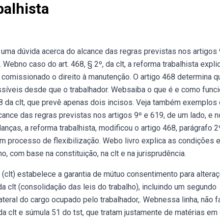
balhista
uma dúvida acerca do alcance das regras previstas nos artigos 
 Webno caso do art. 468, § 2º, da clt, a reforma trabalhista expli
r comissionado o direito à manutenção. O artigo 468 determina q
ssíveis desde que o trabalhador. Websaiba o que é e como funci
68 da clt, que prevê apenas dois incisos. Veja também exemplos
ance das regras previstas nos artigos 9º e 619, de um lado, e n
nças, a reforma trabalhista, modificou o artigo 468, parágrafo 2
um processo de flexibilização. Webo livro explica as condições 
ho, com base na constituição, na clt e na jurisprudência.
 (clt) estabelece a garantia de mútuo consentimento para altera
da clt (consolidação das leis do trabalho), incluindo um segundo
teral do cargo ocupado pelo trabalhador,. Webnessa linha, não f
68 da clt e súmula 51 do tst, que tratam justamente de matérias em