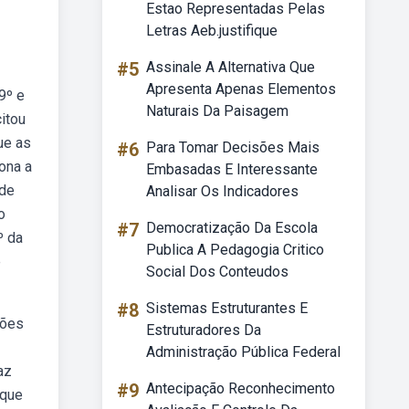
Estao Representadas Pelas
Letras Aeb.justifique
#5
Assinale A Alternativa Que
Apresenta Apenas Elementos
9º e
Naturais Da Paisagem
citou
ue as
#6
Para Tomar Decisões Mais
ona a
Embasadas E Interessante
 de
Analisar Os Indicadores
o
#7
Democratização Da Escola
º da
Publica A Pedagogia Critico
e
Social Dos Conteudos
#8
Sistemas Estruturantes E
ções
Estruturadores Da
Administração Pública Federal
az
#9
Antecipação Reconhecimento
 que