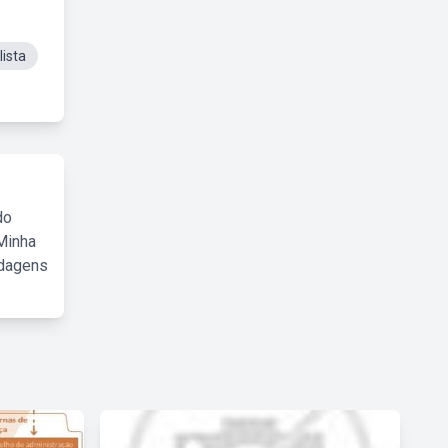
ista
do
Minha
rdagens