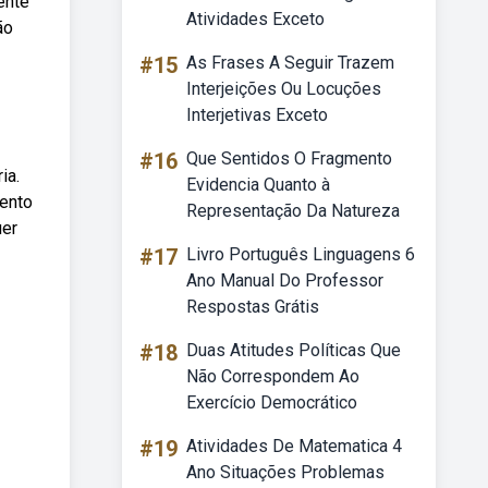
ente
Atividades Exceto
ão
#15
As Frases A Seguir Trazem
Interjeições Ou Locuções
Interjetivas Exceto
#16
Que Sentidos O Fragmento
ia.
Evidencia Quanto à
mento
Representação Da Natureza
uer
#17
Livro Português Linguagens 6
Ano Manual Do Professor
Respostas Grátis
#18
Duas Atitudes Políticas Que
Não Correspondem Ao
Exercício Democrático
#19
Atividades De Matematica 4
Ano Situações Problemas