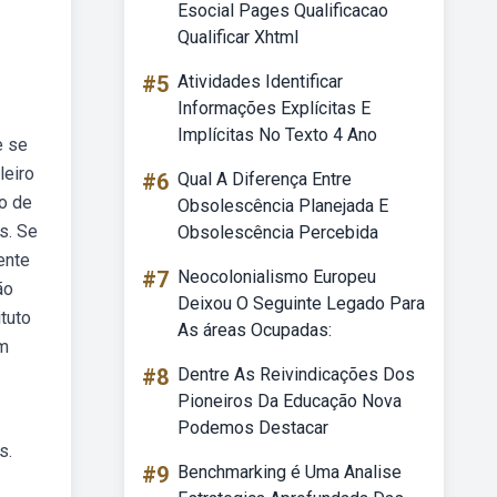
Esocial Pages Qualificacao
Qualificar Xhtml
#5
Atividades Identificar
Informações Explícitas E
Implícitas No Texto 4 Ano
e se
leiro
#6
Qual A Diferença Entre
o de
Obsolescência Planejada E
s. Se
Obsolescência Percebida
ente
#7
Neocolonialismo Europeu
ão
Deixou O Seguinte Legado Para
tuto
As áreas Ocupadas:
em
#8
Dentre As Reivindicações Dos
Pioneiros Da Educação Nova
Podemos Destacar
s.
#9
Benchmarking é Uma Analise