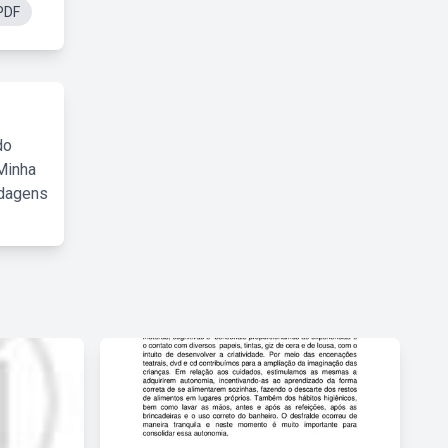
PDF
do
Minha
rdagens