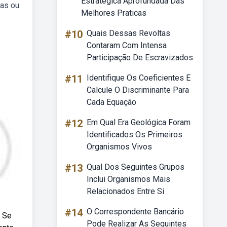
Estrategica Aprofundada Das
ras ou
Melhores Praticas
#10
Quais Dessas Revoltas
Contaram Com Intensa
Participação De Escravizados
#11
Identifique Os Coeficientes E
Calcule O Discriminante Para
Cada Equação
#12
Em Qual Era Geológica Foram
Identificados Os Primeiros
Organismos Vivos
#13
Qual Dos Seguintes Grupos
Inclui Organismos Mais
Relacionados Entre Si
#14
O Correspondente Bancário
. Se
Pode Realizar As Seguintes