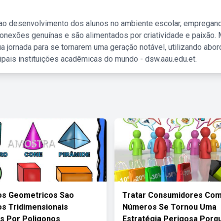
 ao desenvolvimento dos alunos no ambiente escolar, empregan
nexões genuínas e são alimentados por criatividade e paixão. 
a jornada para se tornarem uma geração notável, utilizando abo
ipais instituições acadêmicas do mundo - dsw.aau.edu.et.
os Geometricos Sao
Tratar Consumidores Co
s Tridimensionais
Números Se Tornou Uma
s Por Poligonos
Estratégia Perigosa Porq