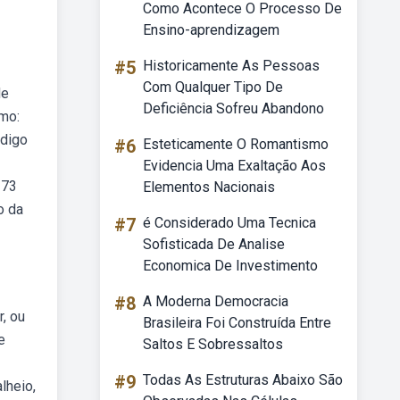
Como Acontece O Processo De
Ensino-aprendizagem
#5
Historicamente As Pessoas
Com Qualquer Tipo De
de
Deficiência Sofreu Abandono
mo:
ódigo
#6
Esteticamente O Romantismo
Evidencia Uma Exaltação Aos
173
Elementos Nacionais
o da
#7
é Considerado Uma Tecnica
Sofisticada De Analise
Economica De Investimento
#8
A Moderna Democracia
, ou
Brasileira Foi Construída Entre
e
Saltos E Sobressaltos
#9
Todas As Estruturas Abaixo São
lheio,