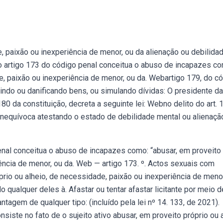
, paixão ou inexperiência de menor, ou da alienação ou debilida
 artigo 173 do código penal conceitua o abuso de incapazes co
e, paixão ou inexperiência de menor, ou da. Webartigo 179, do c
uindo ou danificando bens, ou simulando dívidas: O presidente da
180 da constituição, decreta a seguinte lei: Webno delito do art. 
inequívoca atestando o estado de debilidade mental ou alienaçã
enal conceitua o abuso de incapazes como: “abusar, em proveito
ência de menor, ou da. Web — artigo 173. º. Actos sexuais com
rio ou alheio, de necessidade, paixão ou inexperiência de menor
 qualquer deles à. Afastar ou tentar afastar licitante por meio d
tagem de qualquer tipo: (incluído pela lei nº 14. 133, de 2021).
siste no fato de o sujeito ativo abusar, em proveito próprio ou a