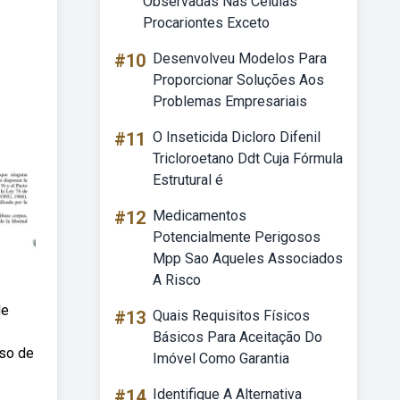
Observadas Nas Células
Procariontes Exceto
#10
Desenvolveu Modelos Para
Proporcionar Soluções Aos
Problemas Empresariais
#11
O Inseticida Dicloro Difenil
Tricloroetano Ddt Cuja Fórmula
Estrutural é
#12
Medicamentos
Potencialmente Perigosos
Mpp Sao Aqueles Associados
A Risco
de
#13
Quais Requisitos Físicos
Básicos Para Aceitação Do
uso de
Imóvel Como Garantia
#14
Identifique A Alternativa