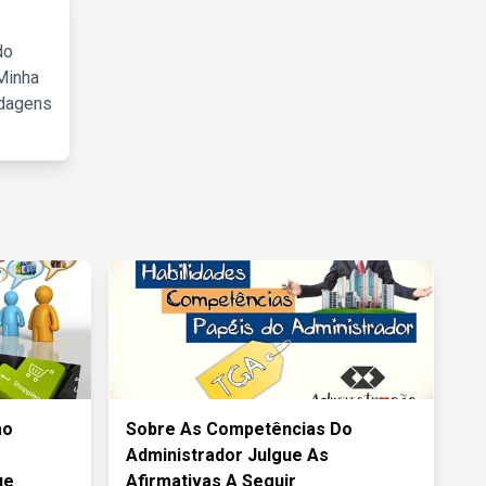
do
Minha
rdagens
mo
Sobre As Competências Do
Administrador Julgue As
ue
Afirmativas A Seguir