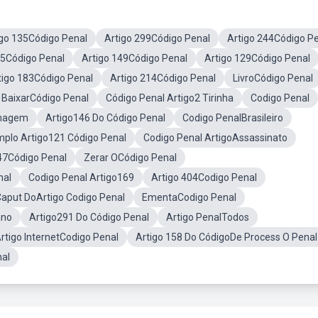
igo 135Código Penal
Artigo 299Código Penal
Artigo 244Código P
 5Código Penal
Artigo 149Código Penal
Artigo 129Código Penal
tigo 183Código Penal
Artigo 214Código Penal
LivroCódigo Penal
BaixarCódigo Penal
Código Penal Artigo2 Tirinha
Codigo Penal
Imagem
Artigo146 Do Código Penal
Codigo PenalBrasileiro
plo Artigo121 Código Penal
Codigo Penal ArtigoAssassinato
47Código Penal
Zerar OCódigo Penal
nal
Codigo Penal Artigo169
Artigo 404Codigo Penal
aput DoArtigo Codigo Penal
EmentaCodigo Penal
ano
Artigo291 Do Código Penal
Artigo PenalTodos
rtigo InternetCodigo Penal
Artigo 158 Do CódigoDe Process O Penal
nal