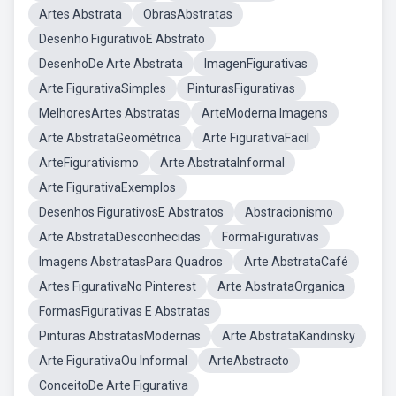
Artes Abstrata
ObrasAbstratas
Desenho FigurativoE Abstrato
DesenhoDe Arte Abstrata
ImagenFigurativas
Arte FigurativaSimples
PinturasFigurativas
MelhoresArtes Abstratas
ArteModerna Imagens
Arte AbstrataGeométrica
Arte FigurativaFacil
ArteFigurativismo
Arte AbstrataInformal
Arte FigurativaExemplos
Desenhos FigurativosE Abstratos
Abstracionismo
Arte AbstrataDesconhecidas
FormaFigurativas
Imagens AbstratasPara Quadros
Arte AbstrataCafé
Artes FigurativaNo Pinterest
Arte AbstrataOrganica
FormasFigurativas E Abstratas
Pinturas AbstratasModernas
Arte AbstrataKandinsky
Arte FigurativaOu Informal
ArteAbstracto
ConceitoDe Arte Figurativa