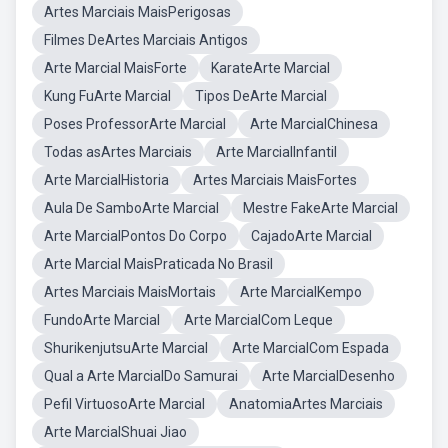
Artes Marciais MaisPerigosas
Filmes DeArtes Marciais Antigos
Arte Marcial MaisForte
KarateArte Marcial
Kung FuArte Marcial
Tipos DeArte Marcial
Poses ProfessorArte Marcial
Arte MarcialChinesa
Todas asArtes Marciais
Arte MarcialInfantil
Arte MarcialHistoria
Artes Marciais MaisFortes
Aula De SamboArte Marcial
Mestre FakeArte Marcial
Arte MarcialPontos Do Corpo
CajadoArte Marcial
Arte Marcial MaisPraticada No Brasil
Artes Marciais MaisMortais
Arte MarcialKempo
FundoArte Marcial
Arte MarcialCom Leque
ShurikenjutsuArte Marcial
Arte MarcialCom Espada
Qual a Arte MarcialDo Samurai
Arte MarcialDesenho
Pefil VirtuosoArte Marcial
AnatomiaArtes Marciais
Arte MarcialShuai Jiao