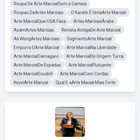
Roupa De Arte MarcialSem a Camisa
Roupas DeArtes Marciais
O Karate É UmaArte Marcial
Arte MarcialQue USA Faca
Artes MarciaisÁrabe
AyamArtes Marciais
Revista AntigaDe Arte Marcial
Ali WongArtes Marciais
SxgmentoArte Marcial
Empurra OArte Marcial
Arte MarcialNa Liberdade
Arte MarcialCamagare
Arte MarcialDe Origem Turca
Arte MarcialDe Espadas
Arte MarcialFlutuante
Arte MarcialGoudoll
Arte MarcialCom Cordas
KeysiArte Marcial
Qual E aArte Macial Mais Forte