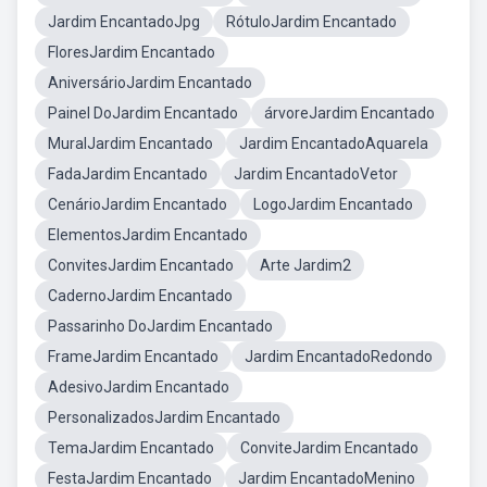
Jardim EncantadoJpg
RótuloJardim Encantado
FloresJardim Encantado
AniversárioJardim Encantado
Painel DoJardim Encantado
árvoreJardim Encantado
MuralJardim Encantado
Jardim EncantadoAquarela
FadaJardim Encantado
Jardim EncantadoVetor
CenárioJardim Encantado
LogoJardim Encantado
ElementosJardim Encantado
ConvitesJardim Encantado
Arte Jardim2
CadernoJardim Encantado
Passarinho DoJardim Encantado
FrameJardim Encantado
Jardim EncantadoRedondo
AdesivoJardim Encantado
PersonalizadosJardim Encantado
TemaJardim Encantado
ConviteJardim Encantado
FestaJardim Encantado
Jardim EncantadoMenino