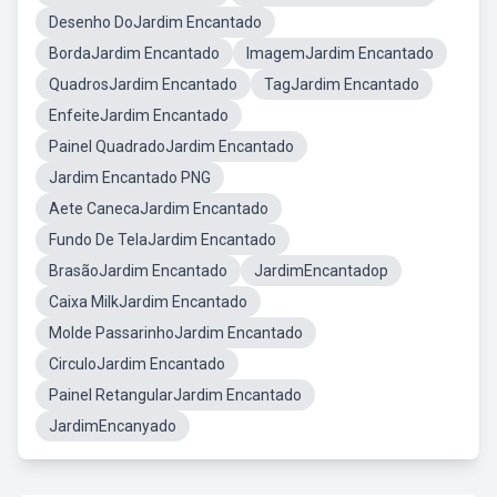
Desenho DoJardim Encantado
BordaJardim Encantado
ImagemJardim Encantado
QuadrosJardim Encantado
TagJardim Encantado
EnfeiteJardim Encantado
Painel QuadradoJardim Encantado
Jardim Encantado PNG
Aete CanecaJardim Encantado
Fundo De TelaJardim Encantado
BrasãoJardim Encantado
JardimEncantadop
Caixa MilkJardim Encantado
Molde PassarinhoJardim Encantado
CirculoJardim Encantado
Painel RetangularJardim Encantado
JardimEncanyado