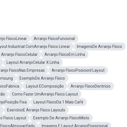
njo FísicoLinear
Arranjo FísicoFuncional
yout Industrial ComArranjo Físico Linear
ImagensDe Arranjo Físico
Arranjo FisicoCelular
Arranjo FísicoEm Linha
Layout ArranjoCelular X Linha
ranjo FisicoNas Empresas
Arranjo FísicoPosicionl Layout
Samsung
ExemploDe Arranjo Físico
sicoFabrica
Layout EComposição
Arranjo FísicoDentrício
ção
Como Fazer UmArranjo Físico Layout
njoPosição Fixa
Layout FísicoDa 1 Mais Café
r
ExercícioE Arranjo Físico Layouts
o Fisico Layout
Exemplo De Arranjo FísicoMisto
 FisicoAlmoxarifado
Imagens E Layout ArranjoPossicional