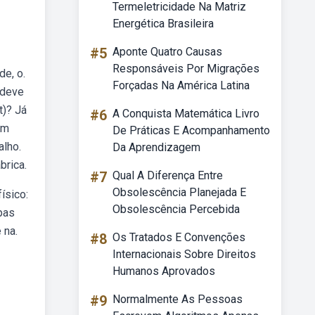
Termeletricidade Na Matriz
Energética Brasileira
#5
Aponte Quatro Causas
Responsáveis Por Migrações
de, o.
Forçadas Na América Latina
 deve
t)? Já
#6
A Conquista Matemática Livro
om
De Práticas E Acompanhamento
alho.
Da Aprendizagem
brica.
#7
Qual A Diferença Entre
Obsolescência Planejada E
ísico:
Obsolescência Percebida
apas
 na.
#8
Os Tratados E Convenções
Internacionais Sobre Direitos
Humanos Aprovados
#9
Normalmente As Pessoas