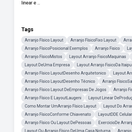
linear e ...
Tags
Arranjo Físico Layout
Arranjo FísicoFixo Layout
Arra
Arranjo FísicoPosicional Exemplos
Arranjo Fisico
La
Arranjo FísicoMistos
Layout Arranjo FisicoMaquinas
Layout DeUma Empresa
Layout Arranjo FisicoDa Itaipu
Arranjo Físico LayoutDesenho Arquitetonico
Layout Ar
Arranjo Físico LayoutDesenho Técnico
Arranjo Físico
Arranjo Físico Layout DeEmpresas De Jogos
Arranjo Fi
Arranjo Físico E LayoutLaugeni
Layout Linear DeProdu
Como Montar UmArranjo Físico Layout
Layout Do Arra
Arranjo FísicoConforme Chiavenato
LayoutDDE Celula
Arranjo Físico Ou Layout DePessoas
ExercicioDe Arranj
Layout Ou Arranjo Físico DeUma Casa Noturna
Arranjo