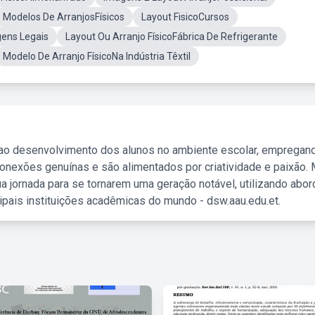
Modelos De ArranjosFísicos
Layout FisicoCursos
gens Legais
Layout Ou Arranjo FísicoFábrica De Refrigerante
Modelo De Arranjo FísicoNa Indústria Têxtil
 ao desenvolvimento dos alunos no ambiente escolar, empregan
nexões genuínas e são alimentados por criatividade e paixão. 
a jornada para se tornarem uma geração notável, utilizando abo
ipais instituições acadêmicas do mundo - dsw.aau.edu.et.