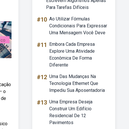
Escrevem Algoritmos Apenas
Para Tarefas Difíceis
#10
Ao Utilizar Fórmulas
Condicionais Para Expressar
Uma Mensagem Você Deve
#11
Embora Cada Empresa
Explore Uma Atividade
Econômica De Forma
Diferente
#12
Uma Das Mudanças Na
Tecnologia Ethernet Que
icação
Impediu Sua Aposentadoria
— o
 de
#13
Uma Empresa Deseja
Construir Um Edifício
Residencial De 12
Pavimentos
sico