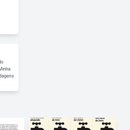
do
Minha
rdagens