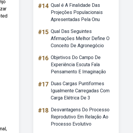
njo
#14
Qual é A Finalidade Das
izar
Projeções Populacionais
sted
Apresentadas Pela Onu
#15
Qual Das Seguintes
Afirmações Melhor Define O
Conceito De Agronegócio
#16
Objetivos Do Campo De
Experiência Escuta Fala
Pensamento E Imaginação
#17
Duas Cargas Puntiformes
Igualmente Carregadas Com
Carga Elétrica De 3
#18
Desvantagens Do Processo
Reprodutivo Em Relação Ao
Processo Evolutivo
nal,