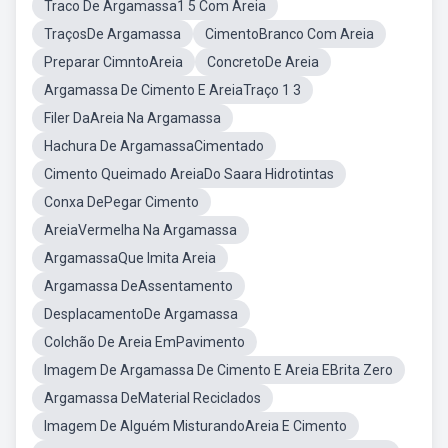
Traco De Argamassa1 5 Com Areia
TraçosDe Argamassa
CimentoBranco Com Areia
Preparar CimntoAreia
ConcretoDe Areia
Argamassa De Cimento E AreiaTraço 1 3
Filer DaAreia Na Argamassa
Hachura De ArgamassaCimentado
Cimento Queimado AreiaDo Saara Hidrotintas
Conxa DePegar Cimento
AreiaVermelha Na Argamassa
ArgamassaQue Imita Areia
Argamassa DeAssentamento
DesplacamentoDe Argamassa
Colchão De Areia EmPavimento
Imagem De Argamassa De Cimento E Areia EBrita Zero
Argamassa DeMaterial Reciclados
Imagem De Alguém MisturandoAreia E Cimento