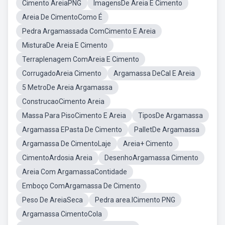
Cimento AreiaPNG
ImagensDe Areia E Cimento
Areia De CimentoComo É
Pedra Argamassada ComCimento E Areia
MisturaDe Areia E Cimento
Terraplenagem ComAreia E Cimento
CorrugadoAreia Cimento
Argamassa DeCal E Areia
5 MetroDe Areia Argamassa
ConstrucaoCimento Areia
Massa Para PisoCimento E Areia
TiposDe Argamassa
Argamassa EPasta De Cimento
PalletDe Argamassa
Argamassa De CimentoLaje
Areia+ Cimento
CimentoArdosia Areia
DesenhoArgamassa Cimento
Areia Com ArgamassaContidade
Emboço ComArgamassa De Cimento
Peso De AreiaSeca
Pedra area.ICimento PNG
Argamassa CimentoCola