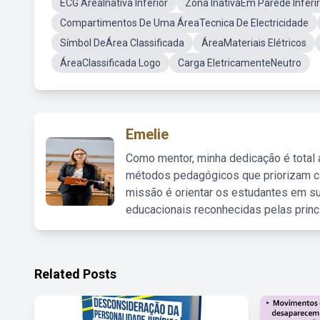
ECG AreaInativa Inferior
Zona InativaEm Parede Inferir
Compartimentos De Uma ÁreaTecnica De Electricidade
Símbol DeÁrea Classificada
ÁreaMateriais Elétricos
ÁreaClassificada Logo
Carga EletricamenteNeutro
Emelie
Como mentor, minha dedicação é total
métodos pedagógicos que priorizam co
missão é orientar os estudantes em su
educacionais reconhecidas pelas princ
Related Posts