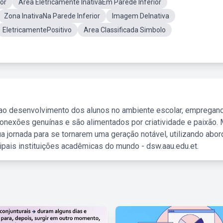
or
Área Eletricamente InativaEm Parede Inferior
Zona InativaNa Parede Inferior
Imagem DeInativa
EletricamentePositivo
Area Classificada Simbolo
 ao desenvolvimento dos alunos no ambiente escolar, empregan
nexões genuínas e são alimentados por criatividade e paixão. 
a jornada para se tornarem uma geração notável, utilizando abo
ipais instituições acadêmicas do mundo - dsw.aau.edu.et.