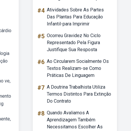
#4
Atividades Sobre As Partes
Das Plantas Para Educação
Infantil-para Imprimir
cárdio
#5
Ocorreu Gravidez No Ciclo
Representado Pela Figura
Justifique Sua Resposta
logia
ação
#6
Ao Circularem Socialmente Os
Textos Realizam-se Como
Práticas De Linguagem
no ve,
#7
A Doutrina Trabalhista Utiliza
Termos Distintos Para Extinção
gmento
Do Contrato
cg
#8
Quando Avaliamos A
mente,
Aprendizagem Também
Necessitamos Escolher As