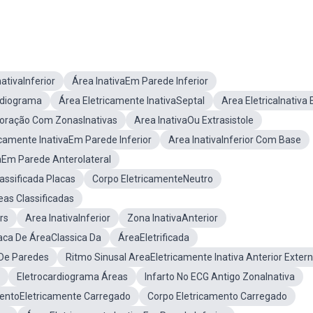
ativaInferior
Área InativaEm Parede Inferior
rdiograma
Área Eletricamente InativaSeptal
Area EletricaInativa
oração Com ZonasInativas
Area InativaOu Extrasistole
camente InativaEm Parede Inferior
Area InativaInferior Com Base
aEm Parede Anterolateral
assificada Placas
Corpo EletricamenteNeutro
eas Classificadas
rs
Area InativaInferior
Zona InativaAnterior
aca De ÁreaClassica Da
ÁreaEletrificada
De Paredes
Ritmo Sinusal AreaEletricamente Inativa Anterior Exter
Eletrocardiograma Áreas
Infarto No ECG Antigo ZonaInativa
entoEletricamente Carregado
Corpo Eletricamento Carregado