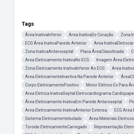
Tags
Área InativaInferior
Area InativaDo Coração
Zona In
ECG Área InativaParede Anterior
Area InativaEletroca
Zona InativaAnteroseptal
Placa ÁreaClassificada
C
Area Eletricamente InativaNo ECG
Imagem Área Eletri
Zona Eletricamente InativaInferior Ao ECG
Area Inativ
Area EletricamenteInavtiva Na Parede Anterior
ÁreaCl
Corpo EletricamentePositivo
Motor Elétrico Ex Para Ár
Area Eletrica InativaSeptal Eletrocardiograma Cardiopape
Área Eletricamente InativaEm Parede Anteroseptal
Pl
Area Eletricamente InativaAnterior Extensa
ECG Area 
Sistema EletricamenteIsolado
Area Materiais Eletricos
Toroide EletricamenteCarregado
Representação Elem