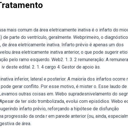
 Tratamento
sa mais comum da área eletricamente inativa é o infarto do mio
s) de parte do ventrículo, geralmente. Webprimeiro, o diagnóstico
 de área eletricamente inativa. Infarto prévio é apenas um dos
lou área eletricamente inativa anterior, o que pode sugerir etio
dução pelo ramo esquerdo. Web2. 1. 3. 2 remuneração: A remuner
v deste edital. 2. 1. 4 cargo 4: Gestor de apoio às.
iva inferior, lateral e posterior. A maioria dos infartos ocorre 
ode gerar conflito. Por esse motivo, é mister o. Esse laudo de
a. Levamos outras coisas em. Webo supradesnivelamento do se
. Apesar de ter sido trombolizada, evolui com episódios. Webo e
sugerindo infarto prévio, reforçando a hipótese de disfunção
a progressão da onda r em parede anterior (ou, ainda, especial
gestiva de área.