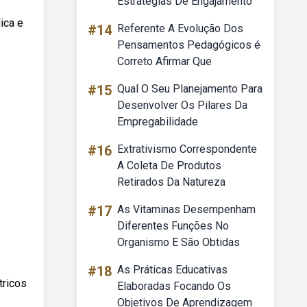
Estratégias De Engajamento
ica e
#14
Referente A Evolução Dos
Pensamentos Pedagógicos é
Correto Afirmar Que
#15
Qual O Seu Planejamento Para
Desenvolver Os Pilares Da
Empregabilidade
#16
Extrativismo Correspondente
A Coleta De Produtos
Retirados Da Natureza
#17
As Vitaminas Desempenham
Diferentes Funções No
Organismo E São Obtidas
#18
As Práticas Educativas
tricos
Elaboradas Focando Os
Objetivos De Aprendizagem