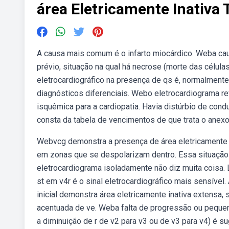
área Eletricamente Inativa
A causa mais comum é o infarto miocárdico. Weba cau
prévio, situação na qual há necrose (morte das célula
eletrocardiográfico na presença de qs é, normalmente,
diagnósticos diferenciais. Webo eletrocardiograma reve
isquêmica para a cardiopatia. Havia distúrbio de con
consta da tabela de vencimentos de que trata o anexo i
Webvcg demonstra a presença de área eletricamente inat
em zonas que se despolarizam dentro. Essa situação p
eletrocardiograma isoladamente não diz muita cois
st em v4r é o sinal eletrocardiográfico mais sensível
inicial demonstra área eletricamente inativa extensa, 
acentuada de ve. Weba falta de progressão ou pequen
a diminuição de r de v2 para v3 ou de v3 para v4) é su