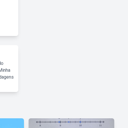
do
Minha
rdagens