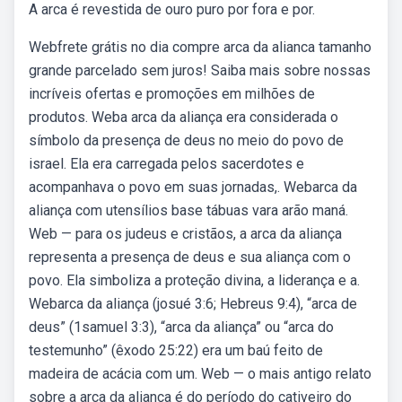
A arca é revestida de ouro puro por fora e por.
Webfrete grátis no dia compre arca da alianca tamanho
grande parcelado sem juros! Saiba mais sobre nossas
incríveis ofertas e promoções em milhões de
produtos. Weba arca da aliança era considerada o
símbolo da presença de deus no meio do povo de
israel. Ela era carregada pelos sacerdotes e
acompanhava o povo em suas jornadas,. Webarca da
aliança com utensílios base tábuas vara arão maná.
Web — para os judeus e cristãos, a arca da aliança
representa a presença de deus e sua aliança com o
povo. Ela simboliza a proteção divina, a liderança e a.
Webarca da aliança (josué 3:6; Hebreus 9:4), “arca de
deus” (1samuel 3:3), “arca da aliança” ou “arca do
testemunho” (êxodo 25:22) era um baú feito de
madeira de acácia com um. Web — o mais antigo relato
sobre a arca da aliança é do período do cativeiro do