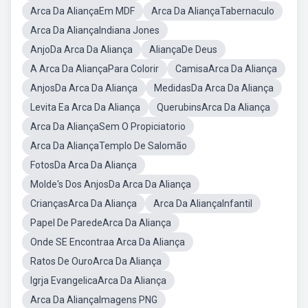
Arca Da AliançaEm MDF
Arca Da AliançaTabernaculo
Arca Da AliançaIndiana Jones
AnjoDa Arca Da Aliança
AliançaDe Deus
A Arca Da AliançaPara Colorir
CamisaArca Da Aliança
AnjosDa Arca Da Aliança
MedidasDa Arca Da Aliança
Levita Ea Arca Da Aliança
QuerubinsArca Da Aliança
Arca Da AliançaSem O Propiciatorio
Arca Da AliançaTemplo De Salomão
FotosDa Arca Da Aliança
Molde's Dos AnjosDa Arca Da Aliança
CriançasArca Da Aliança
Arca Da AliançaInfantil
Papel De ParedeArca Da Aliança
Onde SE Encontraa Arca Da Aliança
Ratos De OuroArca Da Aliança
Igrja EvangelicaArca Da Aliança
Arca Da AliançaImagens PNG