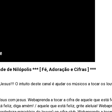
e de Nilópolis *** [ Fé, Adoração e Cifras ] ***
esus!!! O intuito deste canal é ajudar os músicos a tocar os lo
sus com jesus. Webaprenda a tocar a cifra de aquele que está f
á feliz, diga amém! / aquele que está feliz, grite aleluia! Weba
verdadeira ministério de louvor) en cifra club. Webaprende a toca