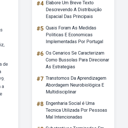
#4
Elabore Um Breve Texto
Descrevendo A Distribuição
Espacial Das Principais
#5
Quais Foram As Medidas
us
Politicas E Economicas
Implementadas Por Portugal
iz,
#6
Os Cenarios Se Caracterizam
Como Bussolas Para Direcionar
ra de
As Estrategias
a
#7
Transtornos Da Aprendizagem
#9.
Abordagem Neurobiológica E
a a
Multidisciplinar
ue
#8
Engenharia Social é Uma
Tecnica Utilizada Por Pessoas
Mal Intencionadas