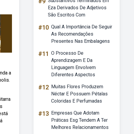
#9
Substantivos Terminados Em
Eza Derivados De Adjetivos
São Escritos Com
#10
Qual A Importância De Seguir
As Recomendações
Presentes Nas Embalagens
#11
O Processo De
Aprendizagem E Da
Linguagem Envolvem
enda a
Diferentes Aspectos
olis.
#12
Muitas Flores Produzem
Néctar E Possuem Pétalas
tarra
Coloridas E Perfumadas
os
#13
Empresas Que Adotam
está
Práticas Esg Tendem A Ter
tá
Melhores Relacionamentos