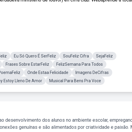
eliz
Eu Só Quero É SerFeliz
SouFeliz Cifra
SejaFeliz
Frases Sobre EstarFeliz
FelizSemana Para Todos
PoemaFeliz
Onde Estaa Felicidade
Imagens DeCifras
y Estoy Lleno De Amor
Musical Para Bens Pra Voce
 ao desenvolvimento dos alunos no ambiente escolar, empregan
nexões genuínas e são alimentados por criatividade e paixão. 