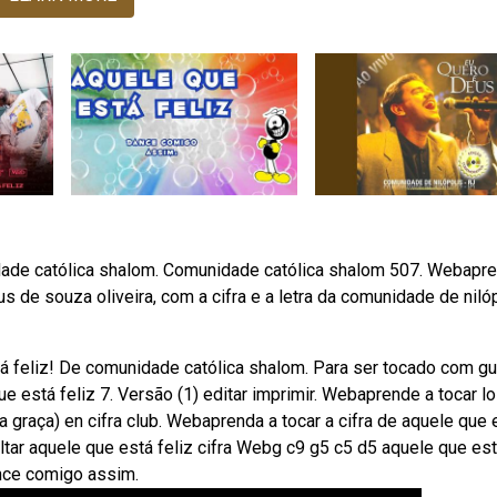
nidade católica shalom. Comunidade católica shalom 507. Webapr
us de souza oliveira, com a cifra e a letra da comunidade de nilóp
á feliz! De comunidade católica shalom. Para ser tocado com gui
e está feliz 7. Versão (1) editar imprimir. Webaprende a tocar l
a graça) en cifra club. Webaprenda a tocar a cifra de aquele que 
voltar aquele que está feliz cifra Webg c9 g5 c5 d5 aquele que es
ance comigo assim.