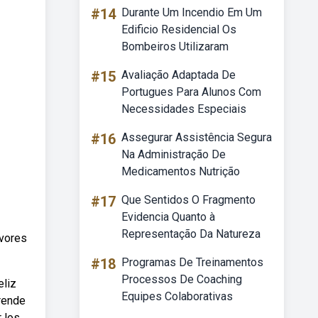
#14
Durante Um Incendio Em Um
Edificio Residencial Os
Bombeiros Utilizaram
#15
Avaliação Adaptada De
Portugues Para Alunos Com
Necessidades Especiais
#16
Assegurar Assistência Segura
Na Administração De
Medicamentos Nutrição
#17
Que Sentidos O Fragmento
Evidencia Quanto à
Representação Da Natureza
uvores
#18
Programas De Treinamentos
Processos De Coaching
eliz
Equipes Colaborativas
prende
r los