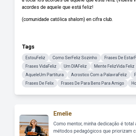
acordes de aquele que está feliz!
(comunidade católica shalom) en cifra club.
Tags
EstouFeliz
Como SerFeliz Sozinho
Frases De EstarF
Frases VidaFeliz
Um DIAFeliz
Mente FelizVida Feliz
AqueleUm Partitura
Acrostico Com a PalavraFeliz
Frases De Felix
Frases De Para Bens Para Amigo
Ho
Emelie
Como mentor, minha dedicação é total
métodos pedagógicos que priorizam co