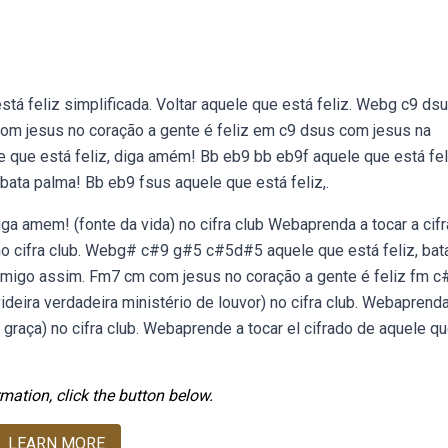
está feliz simplificada. Voltar aquele que está feliz. Webg c9 ds
om jesus no coração a gente é feliz em c9 dsus com jesus na
que está feliz, diga amém! Bb eb9 bb eb9f aquele que está fel
 bata palma! Bb eb9 fsus aquele que está feliz,.
iga amem! (fonte da vida) no cifra club Webaprenda a tocar a cif
no cifra club. Webg# c#9 g#5 c#5d#5 aquele que está feliz, bat
migo assim. Fm7 cm com jesus no coração a gente é feliz fm c
ideira verdadeira ministério de louvor) no cifra club. Webaprend
da graça) no cifra club. Webaprende a tocar el cifrado de aquele q
mation, click the button below.
LEARN MORE