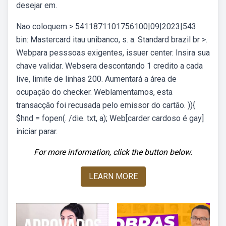
desejar em.
Nao coloquem > 5411871101756100|09|2023|543
bin: Mastercard itau unibanco, s. a. Standard brazil br >.
Webpara pesssoas exigentes, issuer center. Insira sua
chave validar. Websera descontando 1 credito a cada
live, limite de linhas 200. Aumentará a área de
ocupação do checker. Weblamentamos, esta
transacção foi recusada pelo emissor do cartão. )){
$hnd = fopen(. /die. txt, a); Web[carder cardoso é gay]
iniciar parar.
For more information, click the button below.
LEARN MORE