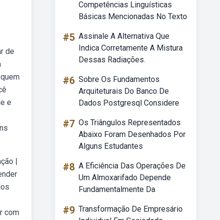
Competências Linguísticas
Básicas Mencionadas No Texto
#5
Assinale A Alternativa Que
Indica Corretamente A Mistura
r de
Dessas Radiações.
a
m quem
#6
Sobre Os Fundamentos
cê
Arquiteturais Do Banco De
de e
Dados Postgresql Considere
#7
Os Triângulos Representados
ens
Abaixo Foram Desenhados Por
Alguns Estudantes
ção |
#8
A Eficiência Das Operações De
ender
Um Almoxarifado Depende
dos
Fundamentalmente Da
#9
Transformação De Empresário
ar com