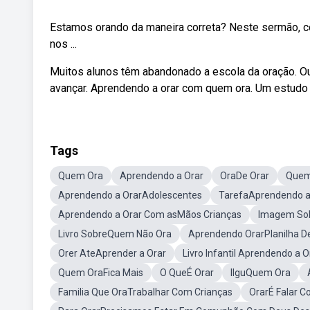
Estamos orando da maneira correta? Neste sermão, c
nos ...
Muitos alunos têm abandonado a escola da oração. 
avançar. Aprendendo a orar com quem ora. Um estudo d
Tags
Quem Ora
Aprendendo a Orar
OraDe Orar
Quem
Aprendendo a OrarAdolescentes
TarefaAprendendo a
Aprendendo a Orar Com asMãos Crianças
Imagem Sob
Livro SobreQuem Não Ora
Aprendendo OrarPlanilha D
Orer AteAprender a Orar
Livro Infantil Aprendendo a
Quem OraFica Mais
O QueÉ Orar
IlguQuem Ora
Familia Que OraTrabalhar Com Crianças
OrarÉ Falar 