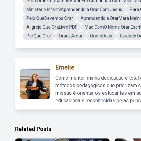
Para OrarPrecisamos Estar Em Comunhão Com Deus De
Ministerio InfantilAprendendo a Orar Com Jesus
Para 
Pelo QueDevemos Orar
Aprendendo a OrarMara Melni
A Igreja Que OraLivro PDF
Mao ComO Nome Orar Escrit
PorQue Orar
OrarÉ Amar
Orar aDeus
Cuidado D
Emelie
Como mentor, minha dedicação é total
métodos pedagógicos que priorizam co
missão é orientar os estudantes em su
educacionais reconhecidas pelas princ
Related Posts