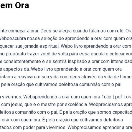
uem Ora
te começar a orar. Deus se alegra quando falamos com ele. Ora
e. Webdescubra nossa seleção de aprendendo a orar com quem or
quecer sua jornada espiritual. Webo livro aprendendo a orar co
o propósito trazer você de volta para essa escola e colocar vo
r consistentemente e se sentirá inspirado a orar com intensida
 os aspectos da. Webo livro aprendendo a orar com quem ora
cristãos a reavivarem sua vida com deus através da vida de hom
 pela oração que cultivamos deleitosa comunhão com o pai.
 vivermos. Webaprendendo a orar com quem ora 1cap | pdf | ora
orar com jesus, que é o mestre por excelência. Webprecisamos apr
eleitosa comunhão com o pai. É pela oração que somos capacita
orar com quem ora. É pela oração que cultivamos deleitosa
itados com poder para vivermos. Webprecisamos aprender a or