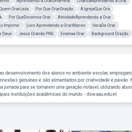
senho
Aprendendo a OrarDinamina
CriancaAprendendo a Orar
Quem OrarLista
Por Que OrarOração
A IgrejaQue Ora
k
Por QueDevemos Orar
AtividadeAprendendo a Orar
o Imprimir
Livro Aprendendo a OrarWarren
HoraDe Orar
e Deus
Jesus Orando PNG
Ensinaa Orar
Background Oração
 ao desenvolvimento dos alunos no ambiente escolar, empregan
nexões genuínas e são alimentados por criatividade e paixão. 
a jornada para se tornarem uma geração notável, utilizando abo
ipais instituições acadêmicas do mundo - dsw.aau.edu.et.