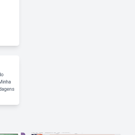
do
Minha
rdagens