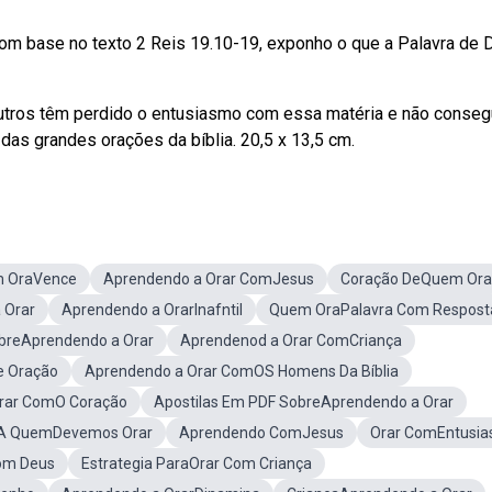
om base no texto 2 Reis 19.10-19, exponho o que a Palavra de 
Outros têm perdido o entusiasmo com essa matéria e não conse
as grandes orações da bíblia. 20,5 x 13,5 cm.
 OraVence
Aprendendo a Orar ComJesus
Coração DeQuem Ora
 Orar
Aprendendo a OrarInafntil
Quem OraPalavra Com Respost
reAprendendo a Orar
Aprendenod a Orar ComCriança
e Oração
Aprendendo a Orar ComOS Homens Da Bíblia
 Orar ComO Coração
Apostilas Em PDF SobreAprendendo a Orar
A QuemDevemos Orar
Aprendendo ComJesus
Orar ComEntusi
Com Deus
Estrategia ParaOrar Com Criança