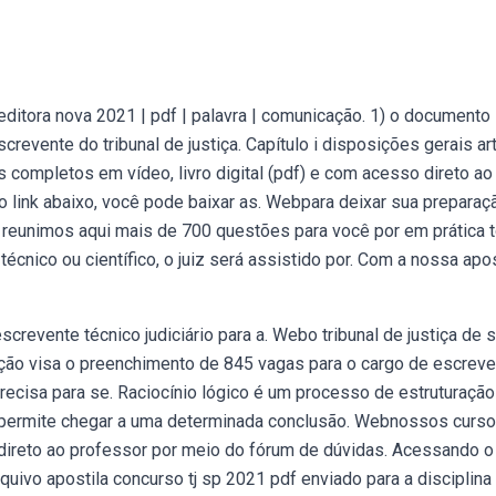
editora nova 2021 | pdf | palavra | comunicação. 1) o documento
evente do tribunal de justiça. Capítulo i disposições gerais art
completos em vídeo, livro digital (pdf) e com acesso direto ao
 link abaixo, você pode baixar as. Webpara deixar sua preparaç
, reunimos aqui mais de 700 questões para você por em prática 
cnico ou científico, o juiz será assistido por. Com a nossa apos
escrevente técnico judiciário para a. Webo tribunal de justiça de 
leção visa o preenchimento de 845 vagas para o cargo de escreve
precisa para se. Raciocínio lógico é um processo de estruturação
permite chegar a uma determinada conclusão. Webnossos curs
 direto ao professor por meio do fórum de dúvidas. Acessando o 
quivo apostila concurso tj sp 2021 pdf enviado para a disciplina