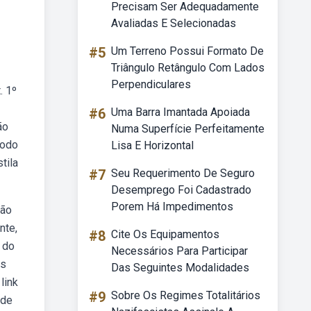
Precisam Ser Adequadamente
Avaliadas E Selecionadas
#5
Um Terreno Possui Formato De
Triângulo Retângulo Com Lados
Perpendiculares
. 1º
#6
Uma Barra Imantada Apoiada
ão
Numa Superfície Perfeitamente
todo
Lisa E Horizontal
tila
#7
Seu Requerimento De Seguro
Desemprego Foi Cadastrado
Porem Há Impedimentos
são
nte,
#8
Cite Os Equipamentos
 do
Necessários Para Participar
os
Das Seguintes Modalidades
link
#9
Sobre Os Regimes Totalitários
 de