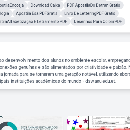
ostilaEncceja
Download Caixa
PDF ApostilaDo Detran Grátis
logia
Apostila Esa PDFGratis
Livro De LetteringPDF Grátis
tilaAlfabetização E Letramento PDF
Desenhos Para ColorirPDF
 ao desenvolvimento dos alunos no ambiente escolar, empregan
nexões genuínas e são alimentados por criatividade e paixão. 
a jornada para se tornarem uma geração notável, utilizando abo
ipais instituições acadêmicas do mundo - dsw.aau.edu.et.