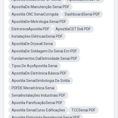
ApostilaDe Manutenção Senai PDF
Apostila CNC SenaiCorrigida
DashboardSenai PDF
ApostilaDe Metrologia Senai PDF
EletronicaApostila PDF
ApostilaCST Didi PDF
Instalações ElétricasSenai PDF
ApostilaDe Drywall Senai
ApostilaDe Soldagem Do Senai Em PDF
Fundamentos DaEletricidade Senai PDF
Tipos De AçoApostila Senai
ApostilaDe Eletrônica Básica PDF
Apostila SenaiSimbologia De Solda
PDFDE Mecatrônica Senai
SenaiInstalações Industriais PDF
Apostila PanificaçãoSenai PDF
Apostila SenaiCurso Edificações
TCCSenai PDF
Apostila Eletricista Residencial Senai PDF