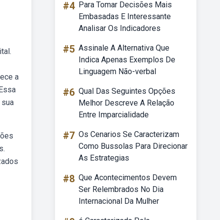
#4
Para Tomar Decisões Mais
Embasadas E Interessante
Analisar Os Indicadores
#5
Assinale A Alternativa Que
tal.
Indica Apenas Exemplos De
Linguagem Não-verbal
mece a
 Essa
#6
Qual Das Seguintes Opções
 sua
Melhor Descreve A Relação
Entre Imparcialidade
#7
Os Cenarios Se Caracterizam
tões
Como Bussolas Para Direcionar
s.
As Estrategias
zados
#8
Que Acontecimentos Devem
Ser Relembrados No Dia
Internacional Da Mulher