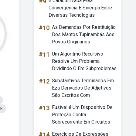
#9
é Caracterizada Pela
Convergência E Sinergia Entre
Diversas Tecnologias
#10
As Demandas Por Restituição
Dos Mantos Tupinambás Aos
Povos Originários
#11
Um Algoritmo Recursivo
Resolve Um Problema
Dividindo O Em Subproblemas
#12
Substantivos Terminados Em
Eza Derivados De Adjetivos
São Escritos Com
#13
Fusível é Um Dispositivo De
DF
Proteção Contra
Sobrecorrente Em Circuitos
#14
Exercícios De Expressões