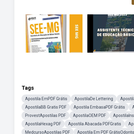
Tags
Apostila EmPDF Grátis
ApostilaDe Lettering
Aposti
ApostilaBB Gratis PDF
Apostila EmbasaPDF Grátis
ProvestApostilas PDF
ApostilaOEM PDF
ApostilaIn
ApostilaHexag PDF
Apostila Abacada PDFGratis
Ap
MedcursoApostilas PDF
Apostila Em PDF GrátisOdonto