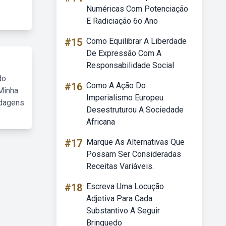
Numéricas Com Potenciação
E Radiciação 6o Ano
#15
Como Equilibrar A Liberdade
De Expressão Com A
Responsabilidade Social
do
#16
Como A Ação Do
Minha
Imperialismo Europeu
rdagens
Desestruturou A Sociedade
Africana
#17
Marque As Alternativas Que
Possam Ser Consideradas
Receitas Variáveis.
#18
Escreva Uma Locução
Adjetiva Para Cada
Substantivo A Seguir
Brinquedo