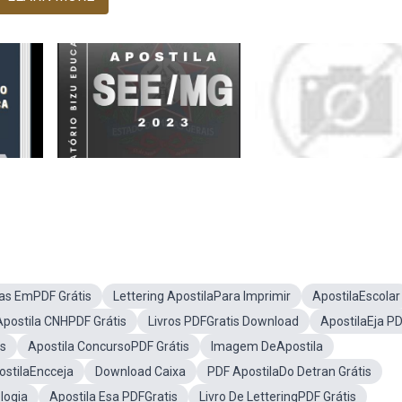
las EmPDF Grátis
Lettering ApostilaPara Imprimir
ApostilaEscolar
Apostila CNHPDF Grátis
Livros PDFGratis Download
ApostilaEja P
ss
Apostila ConcursoPDF Grátis
Imagem DeApostila
ostilaEncceja
Download Caixa
PDF ApostilaDo Detran Grátis
logia
Apostila Esa PDFGratis
Livro De LetteringPDF Grátis