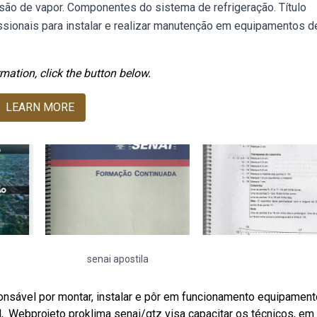
são de vapor. Componentes do sistema de refrigeração. Título
issionais para instalar e realizar manutenção em equipamentos d
mation, click the button below.
LEARN MORE
senai apostila
onsável por montar, instalar e pôr em funcionamento equipamen
l,. Webprojeto proklima senai/gtz visa capacitar os técnicos, em