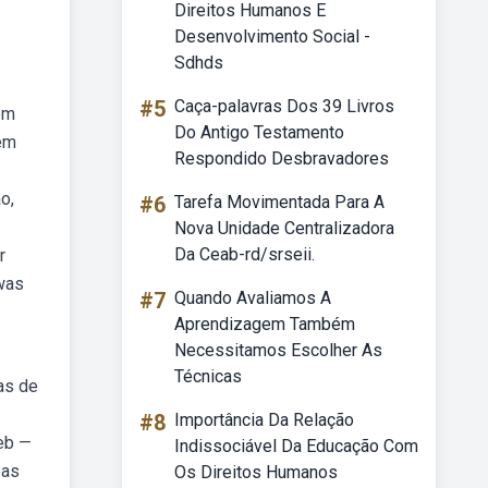
Direitos Humanos E
Desenvolvimento Social -
Sdhds
#5
Caça-palavras Dos 39 Livros
em
Do Antigo Testamento
 em
Respondido Desbravadores
o,
#6
Tarefa Movimentada Para A
Nova Unidade Centralizadora
Da Ceab-rd/srseii.
r
 was
#7
Quando Avaliamos A
Aprendizagem Também
Necessitamos Escolher As
Técnicas
mas de
#8
Importância Da Relação
eb —
Indissociável Da Educação Com
oas
Os Direitos Humanos