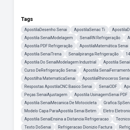
Tags
ApostilaDesenho Senai
ApostilaSenac Ti
ApostilaD
Apostila SenaiModelagem
SenaiRN Refrigeração
A
Apostila PDF Refrigeração
ApostilaMatemática Senai
Apostila SenaiTrena
SenaiIpiranga Refrigeração
14
Apostila Do SenaiModelagem Industrial
Apostila Sena
Curso DeRefrigeração Senai
Apostila SenaiFerramente
Apostilha MatematicaSenai
ApostilaRhinoceros Senai
Respostas ApostilaCNC Basico Senai
SenaiODF
Apo
Peças SenaiAjustagem
Apostila UsinagemSenai PDF
Apostila SenaiMecanica De Motocicleta
Grafica SpSen
Modelo Capa ParaApostila Senai Betim
Eletro Eletron
Apostila SenaiEnsina a Distancia Refrigeracao
Tecnico
Texto DoSenai
Refrigeracao Dionizio Factura
Refri