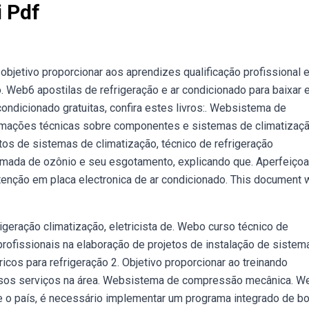
i Pdf
bjetivo proporcionar aos aprendizes qualificação profissional 
. Web6 apostilas de refrigeração e ar condicionado para baixar
condicionado gratuitas, confira estes livros:. Websistema de
mações técnicas sobre componentes e sistemas de climatizaçã
tos de sistemas de climatização, técnico de refrigeração
camada de ozônio e seu esgotamento, explicando que. Aperfeiçoa
tenção em placa electronica de ar condicionado. This document
igeração climatização, eletricista de. Webo curso técnico de
r profissionais na elaboração de projetos de instalação de siste
icos para refrigeração 2. Objetivo proporcionar ao treinando
versos serviços na área. Websistema de compressão mecânica. W
de o país, é necessário implementar um programa integrado de b