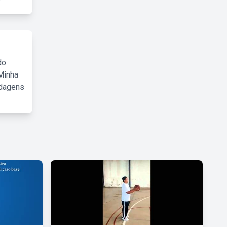
do
Minha
rdagens