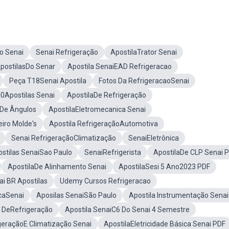
o Senai
Senai Refrigeração
ApostilaTrator Senai
postilasDo Senar
Apostila SenaiEAD Refrigeracao
Peça T18Senai Apostila
Fotos Da RefrigeracaoSenai
0Apostilas Senai
ApostilaDe Refrigeração
iDe Ângulos
ApostilaEletromecanica Senai
iro Molde's
Apostila RefrigeraçãoAutomotiva
Senai RefrigeraçãoClimatização
SenaiEletrônica
stilas SenaiSao Paulo
SenaiRefrigerista
ApostilaDe CLP Senai 
ApostilaDe Alinhamento Senai
ApostilaSesi 5 Ano2023 PDF
ai BR Apostilas
Udemy Cursos Refrigeracao
icaSenai
Aposilas SenaiSão Paulo
Apostila Instrumentação Sena
 DeRefrigeração
Apostila SenaiC6 Do Senai 4 Semestre
geraçãoE Climatização Senai
ApostilaEletricidade Básica Senai PDF