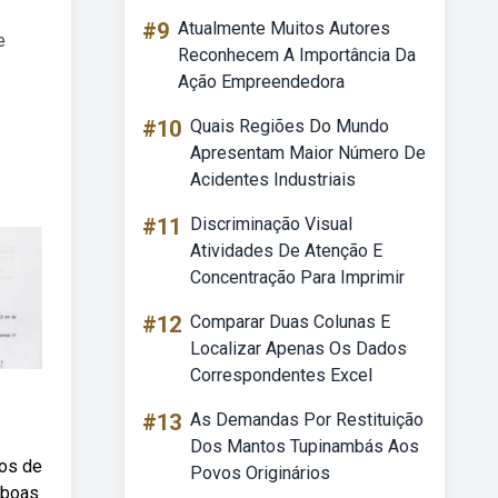
#9
Atualmente Muitos Autores
e
Reconhecem A Importância Da
Ação Empreendedora
#10
Quais Regiões Do Mundo
Apresentam Maior Número De
Acidentes Industriais
#11
Discriminação Visual
Atividades De Atenção E
Concentração Para Imprimir
#12
Comparar Duas Colunas E
Localizar Apenas Os Dados
Correspondentes Excel
#13
As Demandas Por Restituição
Dos Mantos Tupinambás Aos
tos de
Povos Originários
 boas