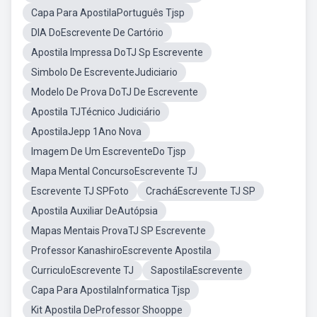
Capa Para ApostilaPortuguês Tjsp
DIA DoEscrevente De Cartório
Apostila Impressa DoTJ Sp Escrevente
Simbolo De EscreventeJudiciario
Modelo De Prova DoTJ De Escrevente
Apostila TJTécnico Judiciário
ApostilaJepp 1Ano Nova
Imagem De Um EscreventeDo Tjsp
Mapa Mental ConcursoEscrevente TJ
Escrevente TJ SPFoto
CracháEscrevente TJ SP
Apostila Auxiliar DeAutópsia
Mapas Mentais ProvaTJ SP Escrevente
Professor KanashiroEscrevente Apostila
CurriculoEscrevente TJ
SapostilaEscrevente
Capa Para ApostilaInformatica Tjsp
Kit Apostila DeProfessor Shooppe