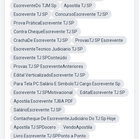
EscreventeDo TJM Sp
Apostila TJ SP
Escrevente TJ SP
ConcursoEscrevente TJ SP
Prova PráticaEscrevente TJ SP
Contra ChequeEscrevente TJ SP
CrachaDe Escrevente TJ SP
ProvasTJ SP Escrevente
EscreventeTecnico Judiciario TJ SP
Escrevente TJ SPConteúdo
Provas TJ SP EscreventeAnteriores
Edital VerticalizadoEscrevente TJ SP
Para Tela PC Salário E SimboloTJ Cargo Escrevente Sp
Escrevente TJ SPMotivacional
EditalEscrevente TJ SP
Apostila Escrevente TJBA PDF
SalárioEscrevente TJ SP
Contacheque De EscreventeJudiciário Do TJ Sp Hoje
Apostila TJ SPDocero
VendoApostila
Livro Escrevente TJ SPPonto a Ponto