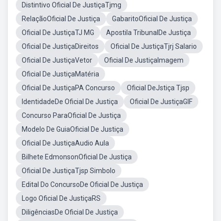
Distintivo Oficial De JustiçaTjmg
RelaçãoOficial De Justiça
GabaritoOficial De Justiça
Oficial De JustiçaTJ MG
Apostila TribunalDe Justiça
Oficial De JustiçaDireitos
Oficial De JustiçaTjrj Salario
Oficial De JustiçaVetor
Oficial De JustiçaImagem
Oficial De JustiçaMatéria
Oficial De JustiçaPA Concurso
Oficial DeJstiça Tjsp
IdentidadeDe Oficial De Justiça
Oficial De JustiçaGIF
Concurso ParaOficial De Justiça
Modelo De GuiaOficial De Justiça
Oficial De JustiçaAudio Aula
Bilhete EdmonsonOficial De Justiça
Oficial De JustiçaTjsp Simbolo
Edital Do ConcursoDe Oficial De Justiça
Logo Oficial De JustiçaRS
DiligênciasDe Oficial De Justiça