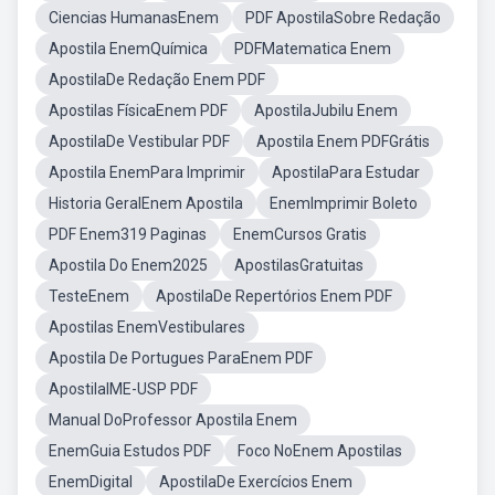
Ciencias HumanasEnem
PDF ApostilaSobre Redação
Apostila EnemQuímica
PDFMatematica Enem
ApostilaDe Redação Enem PDF
Apostilas FísicaEnem PDF
ApostilaJubilu Enem
ApostilaDe Vestibular PDF
Apostila Enem PDFGrátis
Apostila EnemPara Imprimir
ApostilaPara Estudar
Historia GeralEnem Apostila
EnemImprimir Boleto
PDF Enem319 Paginas
EnemCursos Gratis
Apostila Do Enem2025
ApostilasGratuitas
TesteEnem
ApostilaDe Repertórios Enem PDF
Apostilas EnemVestibulares
Apostila De Portugues ParaEnem PDF
ApostilaIME-USP PDF
Manual DoProfessor Apostila Enem
EnemGuia Estudos PDF
Foco NoEnem Apostilas
EnemDigital
ApostilaDe Exercícios Enem