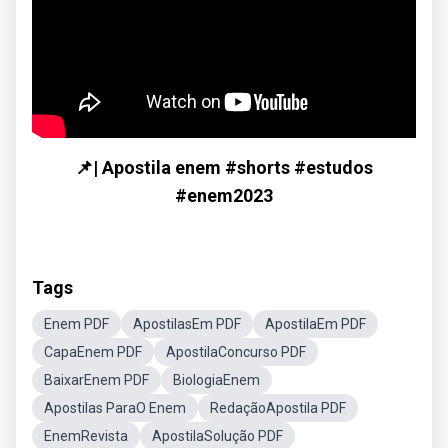
📌| Apostila enem #shorts #estudos
#enem2023
Tags
Enem PDF
ApostilasEm PDF
ApostilaEm PDF
CapaEnem PDF
ApostilaConcurso PDF
BaixarEnem PDF
BiologiaEnem
Apostilas ParaO Enem
RedaçãoApostila PDF
EnemRevista
ApostilaSolução PDF