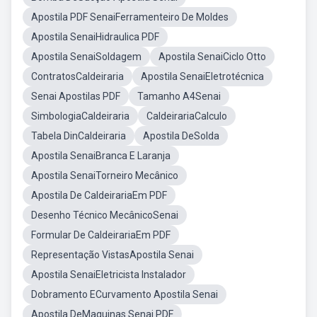
Apostila PDF SenaiFerramenteiro De Moldes
Apostila SenaiHidraulica PDF
Apostila SenaiSoldagem
Apostila SenaiCiclo Otto
ContratosCaldeiraria
Apostila SenaiEletrotécnica
Senai Apostilas PDF
Tamanho A4Senai
SimbologiaCaldeiraria
CaldeirariaCalculo
Tabela DinCaldeiraria
Apostila DeSolda
Apostila SenaiBranca E Laranja
Apostila SenaiTorneiro Mecânico
Apostila De CaldeirariaEm PDF
Desenho Técnico MecânicoSenai
Formular De CaldeirariaEm PDF
Representação VistasApostila Senai
Apostila SenaiEletricista Instalador
Dobramento ECurvamento Apostila Senai
Apostila DeMaquinas Senai PDF