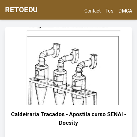
RETOEDU
Contact
Tos
DMCA
Caldeiraria Tracados - Apostila curso SENAI -
Docsity