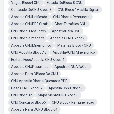
Vagas Bloco4 CNU
Estudo DoBloco 8 CNU
Conteudo DoCNU Bloco 8
CNU Bloco 1Aostila Digital
Apostila CNUUnificado
CNU Bloco4 Remunera
Apostila CNUPDF Gratis
BlocoTemático CNU
CNU Bloco8 Assuntos
ApostilaPara CNU
CNU Bloco7 Imagem
Apostilas CNU Bloco2
Apostila CNUMnemonico
Materias Bloco7 CNU
CNU Apostila Bloco7 E
ApostilaPCNU Mnemonico
Editora FocoApostila CNU Bloco 4
Apostila CNUResumido
Apostila CNUAlfaCon
Apostila Para OBloco Do CNU
CNU Apostila Bloco4 Questoes PDF
Pesos CNU Bloco07
Apostila Cpnu Bloco7
CNU Bloco02
Mapa MentalCNU Bloco 6
CNU Concurso Bloco5
CNU Bloco7 Remuneracao
Apostila Para OCNU Bloco 04