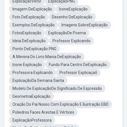
ExplicaçãoVetor
ExplicaçãoPNG
Imagem DeExplicação
IconeExplicação
Foto DeExplicação
Desenho DeExplicação
Exemplos DeExplicação
Imagens SobreExplicação
FotosExplicação
ExplicaçãoDe Poema
Ideia DeExplicação
Professor Explicando
Ponto DeExplicação PNG
A Menina Do Livro Mania DeExplicação
Icone Esplicação
Fundo Para Centro DeExplicação
Professora Explicando
Professor Explicaçaõ
ExplicaçãoDa Semana Santa
Modelo De ExplicaçãoDe Significado De Expressão
GeometriaExplicação
Oração Do Pai Nosso Com Explicação E Ilustração EBD
Poliedros Faces Arestas E Vértices
ExplicaçãoProfessora