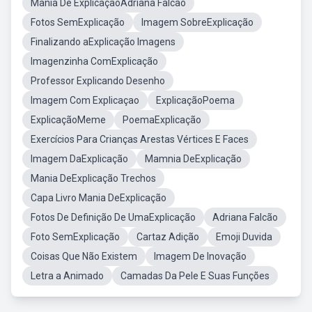
Mania De ExplicaçãoAdriana Falcão
Fotos SemExplicação
Imagem SobreExplicação
Finalizando aExplicação Imagens
Imagenzinha ComExplicação
Professor Explicando Desenho
Imagem Com Explicaçao
ExplicaçãoPoema
ExplicaçãoMeme
PoemaExplicação
Exercícios Para Crianças Arestas Vértices E Faces
Imagem DaExplicação
Mamnia DeExplicação
Mania DeExplicação Trechos
Capa Livro Mania DeExplicação
Fotos De Definição De UmaExplicação
Adriana Falcão
Foto SemExplicação
Cartaz Adição
Emoji Duvida
Coisas Que Não Existem
Imagem De Inovação
Letra a Animado
Camadas Da Pele E Suas Funções