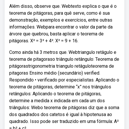
Além disso, observe que. Webtexto explica o que é o
teorema de pitágoras, para quê serve, como é sua
demonstração, exemplos e exercícios, entre outras
informações. Webpara encontrar o valor da parte da
árvore que quebrou, basta aplicar o teorema de
pitágoras. X² = 3² + 4². X² = 9 + 16.
Como ainda há 3 metros que. Webtriangulo retâgulo e
teorema de pitagoraso triângulo retângulo: Teorema de
pitágorastrigonometria triangulo retâguloteorema de
pitagoras Ensino médio (secundário) verified.
Respondido • verificado por especialistas. Aplicando o
teorema de pitágoras, determine “x” nos triângulos
retângulos: Aplicando o teorema de pitágoras,
determine a medida x indicada em cada um dos
triângulos: Webo teorema de pitágoras diz que a soma
dos quadrados dos catetos é igual à hipotenusa ao
quadrado. Isso pode ser traduzido em uma fórmula: A²
= b² + c².