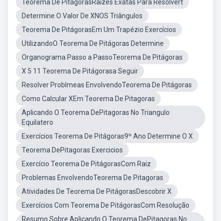
Teorema De PitágorasRaizes Exatas Para Resolvert
Determine O Valor De XNOS Triângulos
Teorema De PitágorasEm Um Trapézio Exercícios
UtilizandoO Teorema De Pitágoras Determine
Organograma Passo a PassoTeorema De Pitágoras
X 5 11 Teorema De Pitágorasa Seguir
Resolver Problmeas EnvolvendoTeorema De Pitágoras
Como Calcular XEm Teorema De Pitagoras
Aplicando O Teorema DePitagoras No Triangulo
Equilatero
Exercícios Teorema De Pitágoras9º Ano Determine O X
Teorema DePitagoras Exercicios
Exercício Teorema De PitágorasCom Raiz
Problemas EnvolvendoTeorema De Pitagoras
Atividades De Teorema De PitágorasDescobrir X
Exercícios Com Teorema De PitágorasCom Resolução
Resumo Sobre Aplicando O Teorema DePitagoras No