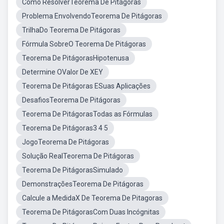
Como ResolverTeorema De Pitágoras
Problema EnvolvendoTeorema De Pitágoras
TrilhaDo Teorema De Pitágoras
Fórmula SobreO Teorema De Pitágoras
Teorema De PitágorasHipotenusa
Determine OValor De XEY
Teorema De Pitágoras ESuas Aplicações
DesafiosTeorema De Pitágoras
Teorema De PitágorasTodas as Fórmulas
Teorema De Pitágoras3 4 5
JogoTeorema De Pitágoras
Solução RealTeorema De Pitágoras
Teorema De PitágorasSimulado
DemonstraçõesTeorema De Pitágoras
Calcule a MedidaX De Teorema De Pitagoras
Teorema De PitágorasCom Duas Incógnitas