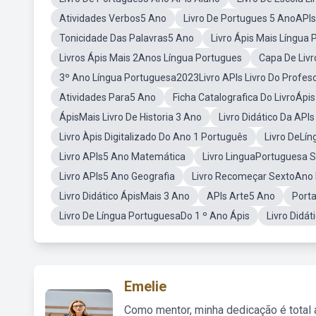
Atividades Verbos5 Ano
Livro De Portugues 5 AnoAPI
Tonicidade Das Palavras5 Ano
Livro Ápis Mais Língua
Livros Ápis Mais 2Anos Língua Portugues
Capa De Livr
3º Ano Língua Portuguesa2023Livro APIs Livro Do Profes
Atividades Para5 Ano
Ficha Catalografica Do LivroÁpi
ÁpisMais Livro De Historia 3 Ano
Livro Didático Da API
Livro Àpis Digitalizado Do Ano 1 Português
Livro DeLí
Livro APIs5 Ano Matemática
Livro LinguaPortuguesa 
Livro APIs5 Ano Geografia
Livro Recomeçar SextoAno 
Livro Didático ÁpisMais 3 Ano
APIs Arte5 Ano
Porta
Livro De Língua PortuguesaDo 1 º Ano Ápis
Livro Didát
Emelie
Como mentor, minha dedicação é total