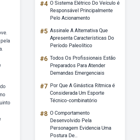
#4
O Sistema Elétrico Do Veículo é
Responsável Principalmente
Pelo Acionamento
#5
Assinale A Alternativa Que
ove.
Apresenta Características Do
 pela
Período Paleolítico
a.
#6
Todos Os Profissionais Estão
e
Preparados Para Atender
Demandas Emergenciais
#7
Por Que A Ginástica Rítmica é
 do
Considerada Um Esporte
ano
Técnico-combinatório
uinto
#8
O Comportamento
e
Desenvolvido Pela
Personagem Evidencia Uma
Postura De...