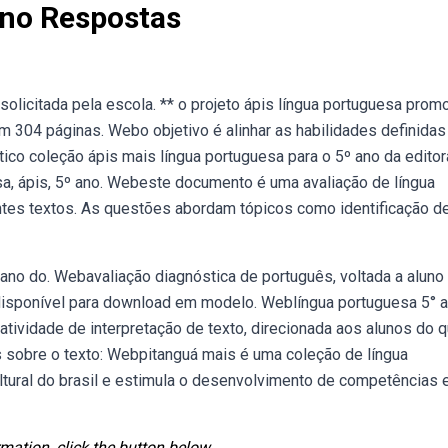
Ano Respostas
solicitada pela escola. ** o projeto ápis língua portuguesa prom
m 304 páginas. Webo objetivo é alinhar as habilidades definidas
tico coleção ápis mais língua portuguesa para o 5º ano da editor
sa, ápis, 5º ano. Webeste documento é uma avaliação de língua
tes textos. As questões abordam tópicos como identificação d
 ano do. Webavaliação diagnóstica de português, voltada a aluno
á disponível para download em modelo. Weblíngua portuguesa 5° 
tividade de interpretação de texto, direcionada aos alunos do q
 sobre o texto: Webpitanguá mais é uma coleção de língua
ultural do brasil e estimula o desenvolvimento de competências 
mation, click the button below.