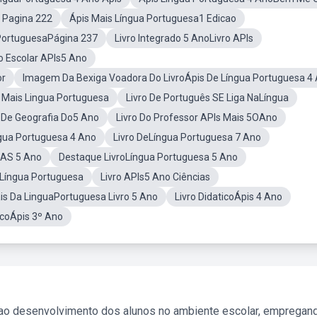
s Pagina 222
Ápis Mais Língua Portuguesa1 Edicao
 PortuguesaPágina 237
Livro Integrado 5 AnoLivro APIs
o Escolar APIs5 Ano
or
Imagem Da Bexiga Voadora Do LivroÁpis De Língua Portuguesa 4
s Mais Lingua Portuguesa
Livro De Português SE Liga NaLíngua
s De Geografia Do5 Ano
Livro Do Professor APIs Mais 5OAno
ngua Portuguesa 4 Ano
Livro DeLíngua Portuguesa 7 Ano
SAS 5 Ano
Destaque LivroLíngua Portuguesa 5 Ano
Língua Portuguesa
Livro APIs5 Ano Ciências
is Da LinguaPortuguesa Livro 5 Ano
Livro DidaticoÁpis 4 Ano
icoÁpis 3º Ano
 ao desenvolvimento dos alunos no ambiente escolar, empregan