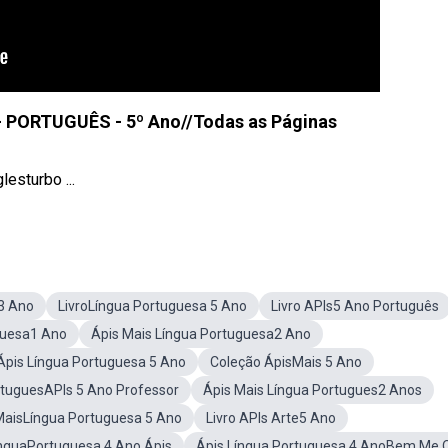
 - PORTUGUÊS - 5º Ano//Todas as Páginas
esturbo ...
3 Ano
LivroLíngua Portuguesa 5 Ano
Livro APIs5 Ano Português
guesa1 Ano
Ápis Mais Língua Portuguesa2 Ano
Ápis Língua Portuguesa 5 Ano
Coleção ÁpisMais 5 Ano
rtuguesAPIs 5 Ano Professor
Ápis Mais Língua Portugues2 Anos
s MaisLíngua Portuguesa 5 Ano
Livro APIs Arte5 Ano
LinguaPortuguesa 4 Ano Ápis
Ápis Língua Portuguesa 4 AnoBem Me 