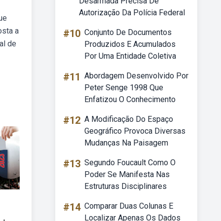
Desarmada Precisa De
Autorização Da Polícia Federal
ue
osta a
#10
Conjunto De Documentos
al de
Produzidos E Acumulados
Por Uma Entidade Coletiva
#11
Abordagem Desenvolvido Por
Peter Senge 1998 Que
Enfatizou O Conhecimento
#12
A Modificação Do Espaço
Geográfico Provoca Diversas
Mudanças Na Paisagem
#13
Segundo Foucault Como O
Poder Se Manifesta Nas
Estruturas Disciplinares
#14
Comparar Duas Colunas E
Localizar Apenas Os Dados