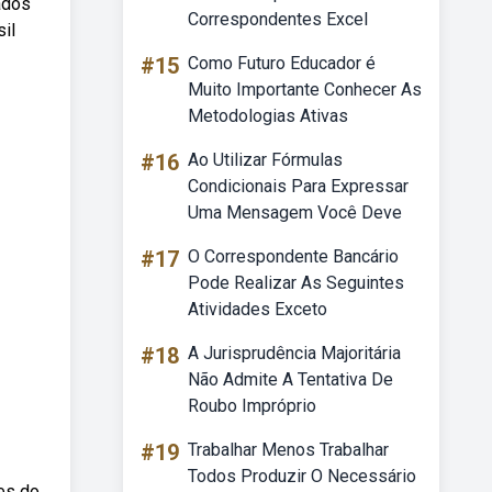
ados
Correspondentes Excel
il
#15
Como Futuro Educador é
Muito Importante Conhecer As
Metodologias Ativas
#16
Ao Utilizar Fórmulas
Condicionais Para Expressar
Uma Mensagem Você Deve
#17
O Correspondente Bancário
Pode Realizar As Seguintes
Atividades Exceto
#18
A Jurisprudência Majoritária
Não Admite A Tentativa De
Roubo Impróprio
#19
Trabalhar Menos Trabalhar
Todos Produzir O Necessário
res do