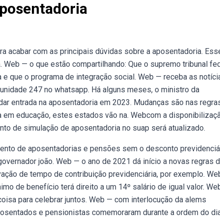
Aposentadoria
ra acabar com as principais dúvidas sobre a aposentadoria. Ess
. Web — o que estão compartilhando: Que o supremo tribunal fe
da e que o programa de integração social. Web — receba as notíci
omunidade 247 no whatsapp. Há alguns meses, o ministro da
a dar entrada na aposentadoria em 2023. Mudanças são nas regra
ta em educação, estes estados vão na. Webcom a disponibilizaç
nto de simulação de aposentadoria no suap será atualizado.
amento de aposentadorias e pensões sem o desconto previdenciá
vernador joão. Web — o ano de 2021 dá início a novas regras 
ação de tempo de contribuição previdenciária, por exemplo. We
o de benefício terá direito a um 14º salário de igual valor. We
 coisa para celebrar juntos. Web — com interlocução da alems
 aposentados e pensionistas comemoraram durante a ordem do di