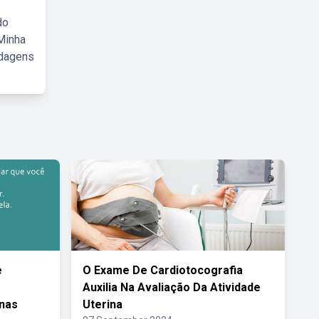
do
Minha
rdagens
e
O Exame De Cardiotocografia
Auxilia Na Avaliação Da Atividade
nas
Uterina