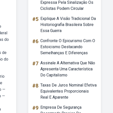
Expressa Pela Sinalização Os
Ciclistas Podem Circular
#5
Explique A Visão Tradicional Da
Historiografia Brasileira Sobre
e
Essa Guerra
deral
as do
#6
Confronte O Epicurismo Com O
Estoicismo Destacando
s de
Semelhanças E Diferenças
ão do
#7
Assinale A Alternativa Que Não
Apresenta Uma Característica
Do Capitalismo
rio
de
#8
Taxas De Juros Nominal Efetiva
b —
Equivalentes Proporcionais
b —
Real E Aparente
#9
Empresa De Segurança
a