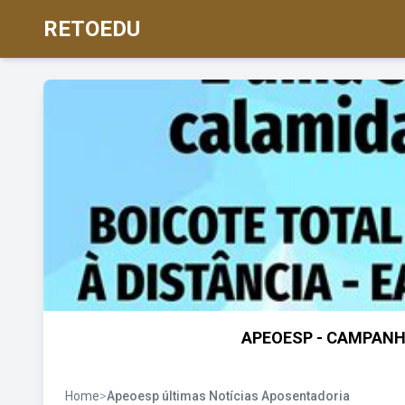
RETOEDU
APEOESP - CAMPANH
Home
>
Apeoesp últimas Notícias Aposentadoria