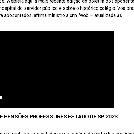
se. Webleia aqui a mais recente edição do boletim dos aposent
spital do servidor público e sobre o histórico colégio. Voa bras
 aposentados, afirma ministro à cnn. Web — atualizada às
E PENSÕES PROFESSORES ESTADO DE SP 2023
 que reajusta as aposentadorias e pensões de parte dos servido