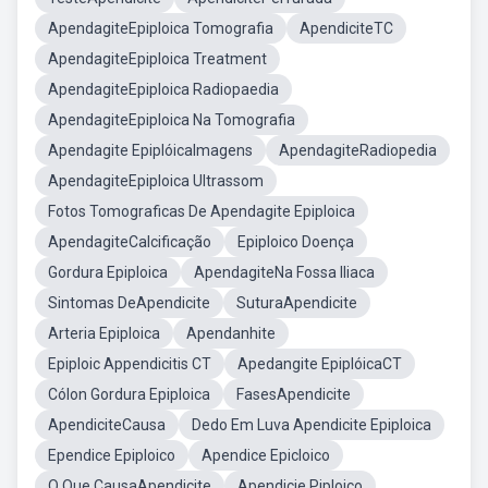
ApendagiteEpiploica Tomografia
ApendiciteTC
ApendagiteEpiploica Treatment
ApendagiteEpiploica Radiopaedia
ApendagiteEpiploica Na Tomografia
Apendagite EpiplóicaImagens
ApendagiteRadiopedia
ApendagiteEpiploica Ultrassom
Fotos Tomograficas De Apendagite Epiploica
ApendagiteCalcificação
Epiploico Doença
Gordura Epiploica
ApendagiteNa Fossa Iliaca
Sintomas DeApendicite
SuturaApendicite
Arteria Epiploica
Apendanhite
Epiploic Appendicitis CT
Apedangite EpiplóicaCT
Cólon Gordura Epiploica
FasesApendicite
ApendiciteCausa
Dedo Em Luva Apendicite Epiploica
Ependice Epiploico
Apendice Epicloico
O Que CausaApendicite
Apendicie Piploico