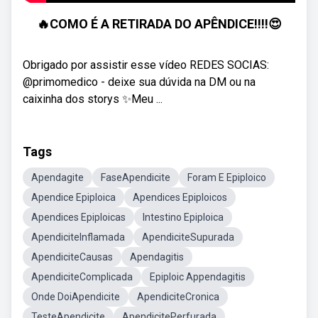
🔥COMO É A RETIRADA DO APÊNDICE!!!!😍
Obrigado por assistir esse vídeo REDES SOCIAS:
@primomedico - deixe sua dúvida na DM ou na
caixinha dos storys ✨Meu ...
Tags
Apendagite
FaseApendicite
Foram E Epiploico
Apendice Epiploica
Apendices Epiploicos
Apendices Epiploicas
Intestino Epiploica
ApendiciteInflamada
ApendiciteSupurada
ApendiciteCausas
Apendagitis
ApendiciteComplicada
Epiploic Appendagitis
Onde DoiApendicite
ApendiciteCronica
TesteApendicite
ApendicitePerfurada