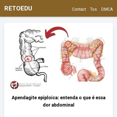
RETOEDU
Contact
Tos
DMCA
Apendagite epiploica: entenda o que é essa
dor abdominal