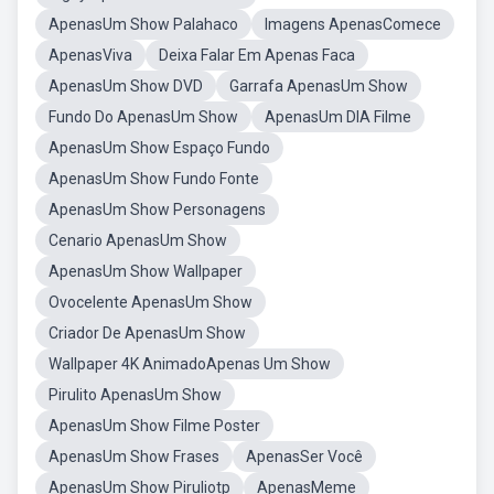
ApenasUm Show Palahaco
Imagens ApenasComece
ApenasViva
Deixa Falar Em Apenas Faca
ApenasUm Show DVD
Garrafa ApenasUm Show
Fundo Do ApenasUm Show
ApenasUm DIA Filme
ApenasUm Show Espaço Fundo
ApenasUm Show Fundo Fonte
ApenasUm Show Personagens
Cenario ApenasUm Show
ApenasUm Show Wallpaper
Ovocelente ApenasUm Show
Criador De ApenasUm Show
Wallpaper 4K AnimadoApenas Um Show
Pirulito ApenasUm Show
ApenasUm Show Filme Poster
ApenasUm Show Frases
ApenasSer Você
ApenasUm Show Piruliotp
ApenasMeme