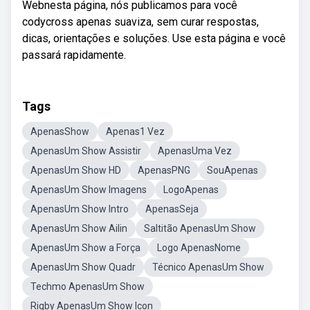
Webnesta página, nós publicamos para você
codycross apenas suaviza, sem curar respostas,
dicas, orientações e soluções. Use esta página e você
passará rapidamente.
Tags
ApenasShow
Apenas1 Vez
ApenasUm Show Assistir
ApenasUma Vez
ApenasUm Show HD
ApenasPNG
SouApenas
ApenasUm Show Imagens
LogoApenas
ApenasUm Show Intro
ApenasSeja
ApenasUm Show Ailin
Saltitão ApenasUm Show
ApenasUm Show a Força
Logo ApenasNome
ApenasUm Show Quadr
Técnico ApenasUm Show
Techmo ApenasUm Show
Rigby ApenasUm Show Icon