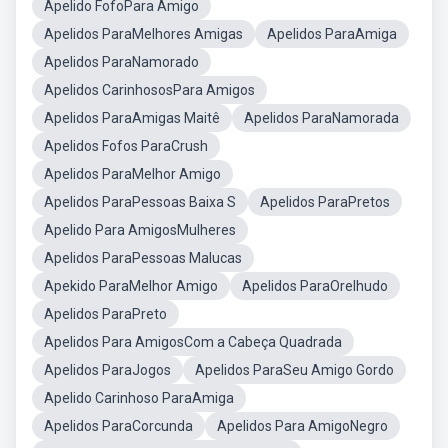
Apelido FofoPara Amigo
Apelidos ParaMelhores Amigas
Apelidos ParaAmiga
Apelidos ParaNamorado
Apelidos CarinhososPara Amigos
Apelidos ParaAmigas Maitê
Apelidos ParaNamorada
Apelidos Fofos ParaCrush
Apelidos ParaMelhor Amigo
Apelidos ParaPessoas Baixa S
Apelidos ParaPretos
Apelido Para AmigosMulheres
Apelidos ParaPessoas Malucas
Apekido ParaMelhor Amigo
Apelidos ParaOrelhudo
Apelidos ParaPreto
Apelidos Para AmigosCom a Cabeça Quadrada
Apelidos ParaJogos
Apelidos ParaSeu Amigo Gordo
Apelido Carinhoso ParaAmiga
Apelidos ParaCorcunda
Apelidos Para AmigoNegro