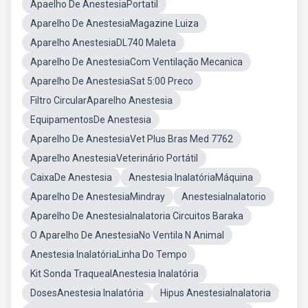
Apaelho De AnestesiaPortatil
Aparelho De AnestesiaMagazine Luiza
Aparelho AnestesiaDL740 Maleta
Aparelho De AnestesiaCom Ventilação Mecanica
Aparelho De AnestesiaSat 5:00 Preco
Filtro CircularAparelho Anestesia
EquipamentosDe Anestesia
Aparelho De AnestesiaVet Plus Bras Med 7762
Aparelho AnestesiaVeterinário Portátil
CaixaDe Anestesia
Anestesia InalatóriaMáquina
Aparelho De AnestesiaMindray
AnestesiaInalatorio
Aparelho De AnestesiaInalatoria Circuitos Baraka
O Aparelho De AnestesiaNo Ventila N Animal
Anestesia InalatóriaLinha Do Tempo
Kit Sonda TraquealAnestesia Inalatória
DosesAnestesia Inalatória
Hipus AnestesiaInalatoria