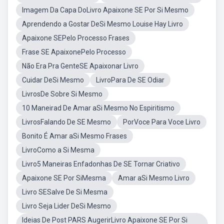
Imagem Da Capa DoLivro Apaixone SE Por Si Mesmo
Aprendendo a Gostar DeSi Mesmo Louise Hay Livro
Apaixone SEPelo Processo Frases
Frase SE ApaixonePelo Processo
Não Era Pra GenteSE Apaixonar Livro
Cuidar DeSi Mesmo
LivroPara De SE Odiar
LivrosDe Sobre Si Mesmo
10 Maneirad De Amar aSi Mesmo No Espiritismo
LivrosFalando De SE Mesmo
PorVoce Para Voce Livro
Bonito É Amar aSi Mesmo Frases
LivroComo a Si Mesma
Livro5 Maneiras Enfadonhas De SE Tornar Criativo
Apaixone SE Por SiMesma
Amar aSi Mesmo Livro
Livro SESalve De Si Mesma
Livro Seja Lider DeSi Mesmo
Ideias De Post PARS AugerirLivro Apaixone SE Por Si