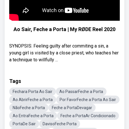
Ao Sair, Feche a Porta | My RØDE Reel 2020
SYNOPSIS: Feeling guilty after commiting a sin, a
young girl is visited by a close priest, who teaches her
a technique to willfully ...
Tags
Fechara Porta Ao Sair
Ao PassarFeche a Porta
Ao AbrirFeche a Porta
Por FavorFeche a Porta Ao Sair
NãoFeche a Porta
Feche a PortaDevagar
Ao EntraFeche a Porta
Feche a PortaAr Condicionado
PortaDe Sair
DavisoFeche Porta