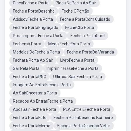
PlacaFeche a Porta
Placa NaPorta Ao Sair
Feche a PortaDesenho
Feche OPortão
AdsisovFeche a Porta
Feche a PortaCom Cuidado
Feche a PortaEngraçado
FecheClip Porta
Para ImprimirFeche a Porta
Feche a PortaCard
Fechema Porta
Medo FecheEsta Porta
Modelos DeFeche a Porta
Feche a PortaDa Varanda
Fachara Porta Ao Sair
LivroFeche a Porta
SairPela Porta
Imprimir FraseFeche a Porta
Feche a PortaPNG
Ultimoa Sair Feche a Porta
Imagem Ao EntraFeche a Porta
Ao SairEncostar a Porta
Recados Ao EntrarFeche a Porta
ApósSair Feche a Porta
PLA Entre EFeche a Porta
Feche a PortaFoto
Feche a PortaDesenho Banheiro
Feche a PortaMeme
Feche a PortaDesenho Vetor