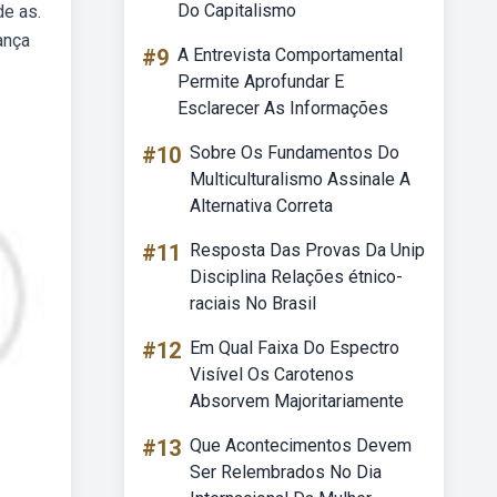
Do Capitalismo
de as.
ança
#9
A Entrevista Comportamental
Permite Aprofundar E
Esclarecer As Informações
#10
Sobre Os Fundamentos Do
Multiculturalismo Assinale A
Alternativa Correta
#11
Resposta Das Provas Da Unip
Disciplina Relações étnico-
raciais No Brasil
#12
Em Qual Faixa Do Espectro
Visível Os Carotenos
Absorvem Majoritariamente
#13
Que Acontecimentos Devem
Ser Relembrados No Dia