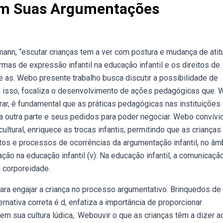
Em Suas Argumentações
nn, “escutar crianças tem a ver com postura e mudança de atit
as de expressão infantil na educação infantil e os direitos de
e as. Webo presente trabalho busca discutir a possibilidade de
ra isso, focaliza o desenvolvimento de ações pedagógicas que.
orar, é fundamental que as práticas pedagógicas nas instituições
 da outra parte e seus pedidos para poder negociar. Webo convív
cultural, enriquece as trocas infantis, permitindo que as crianças
os e processos de ocorrências da argumentação infantil, no âm
o na educação infantil (v): Na educação infantil, a comunicação
 corporeidade.
ra engajar a criança no processo argumentativo. Brinquedos de
rnativa correta é d, enfatiza a importância de proporcionar
em sua cultura lúdica,. Webouvir o que as crianças têm a dizer a