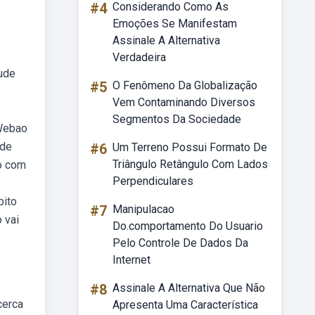
#4
Considerando Como As
Emoções Se Manifestam
Assinale A Alternativa
Verdadeira
ude
#5
O Fenômeno Da Globalização
Vem Contaminando Diversos
Segmentos Da Sociedade
 Webao
 de
#6
Um Terreno Possui Formato De
Triângulo Retângulo Com Lados
io com
Perpendiculares
bito
#7
Manipulacao
 vai
Do.comportamento Do Usuario
Pelo Controle De Dados Da
Internet
#8
Assinale A Alternativa Que Não
cerca
Apresenta Uma Característica