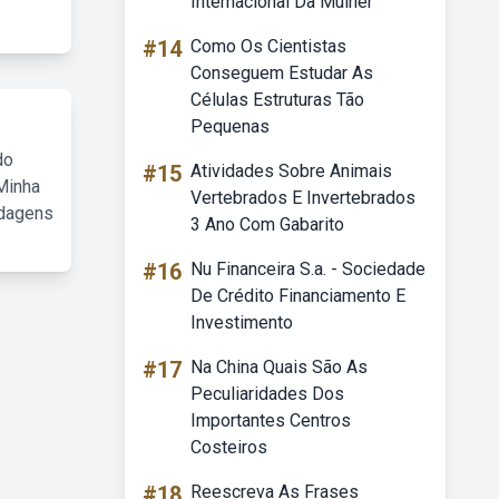
Internacional Da Mulher
#14
Como Os Cientistas
Conseguem Estudar As
Células Estruturas Tão
Pequenas
do
#15
Atividades Sobre Animais
Minha
Vertebrados E Invertebrados
rdagens
3 Ano Com Gabarito
#16
Nu Financeira S.a. - Sociedade
De Crédito Financiamento E
Investimento
#17
Na China Quais São As
Peculiaridades Dos
Importantes Centros
Costeiros
#18
Reescreva As Frases