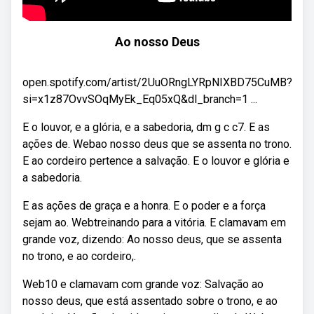
Ao nosso Deus
open.spotify.com/artist/2UuORngLYRpNIXBD75CuMB?
si=x1z87OvvSOqMyEk_Eq05xQ&dl_branch=1 ...
E o louvor, e a glória, e a sabedoria, dm g c c7. E as
ações de. Webao nosso deus que se assenta no trono.
E ao cordeiro pertence a salvação. E o louvor e glória e
a sabedoria.
E as ações de graça e a honra. E o poder e a força
sejam ao. Webtreinando para a vitória. E clamavam em
grande voz, dizendo: Ao nosso deus, que se assenta
no trono, e ao cordeiro,.
Web10 e clamavam com grande voz: Salvação ao
nosso deus, que está assentado sobre o trono, e ao