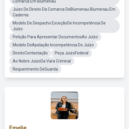
Comarca Em Blumenau
Juizo De Direito Da Comarca DeBlumenau Blumenau Em
Cadernis
Modelo De Despacho ExceçãoDe Incompetência De
Juízo
Petição Para Apresentar DocumentosAo Juízo
Modelo DeApelação Incompetência Do Juízo
DireitoContestação
Peça JuizoFederal
Ao Nobre JuizoDa Vara Criminal
Requerimento DeGuarda
Emelie