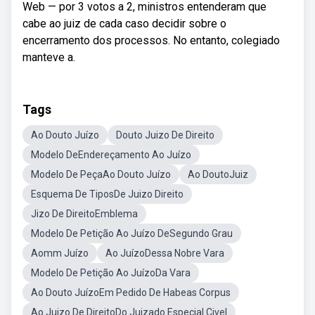
Web — por 3 votos a 2, ministros entenderam que
cabe ao juiz de cada caso decidir sobre o
encerramento dos processos. No entanto, colegiado
manteve a.
Tags
Ao Douto Juízo
Douto Juizo De Direito
Modelo DeEndereçamento Ao Juízo
Modelo De PeçaAo Douto Juízo
Ao DoutoJuiz
Esquema De TiposDe Juizo Direito
Jizo De DireitoEmblema
Modelo De Petição Ao Juízo DeSegundo Grau
Aomm Juízo
Ao JuízoDessa Nobre Vara
Modelo De Petição Ao JuízoDa Vara
Ao Douto JuízoEm Pedido De Habeas Corpus
Ao Juizo De DireitoDo Juizado Especial Civel