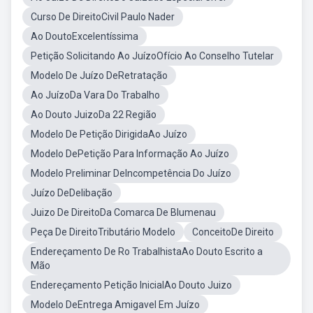
Curso De DireitoCivil Paulo Nader
Ao DoutoExcelentíssima
Petição Solicitando Ao JuízoOfício Ao Conselho Tutelar
Modelo De Juízo DeRetratação
Ao JuízoDa Vara Do Trabalho
Ao Douto JuizoDa 22 Região
Modelo De Petição DirigidaAo Juízo
Modelo DePetição Para Informação Ao Juízo
Modelo Preliminar DeIncompetência Do Juízo
Juízo DeDelibação
Juizo De DireitoDa Comarca De Blumenau
Peça De DireitoTributário Modelo
ConceitoDe Direito
Endereçamento De Ro TrabalhistaAo Douto Escrito a
Mão
Endereçamento Petição InicialAo Douto Juizo
Modelo DeEntrega Amigavel Em Juízo