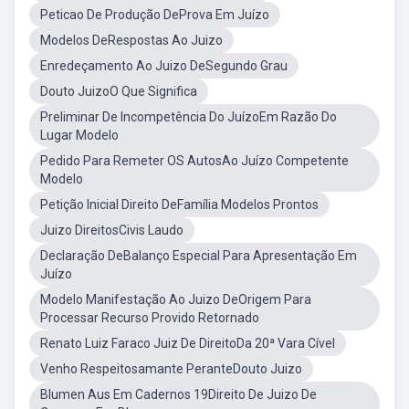
Peticao De Produção DeProva Em Juízo
Modelos DeRespostas Ao Juizo
Enredeçamento Ao Juizo DeSegundo Grau
Douto JuizoO Que Significa
Preliminar De Incompetência Do JuízoEm Razão Do
Lugar Modelo
Pedido Para Remeter OS AutosAo Juízo Competente
Modelo
Petição Inicial Direito DeFamília Modelos Prontos
Juizo DireitosCivis Laudo
Declaração DeBalanço Especial Para Apresentação Em
Juízo
Modelo Manifestação Ao Juizo DeOrigem Para
Processar Recurso Provido Retornado
Renato Luiz Faraco Juiz De DireitoDa 20ª Vara Cível
Venho Respeitosamante PeranteDouto Juizo
Blumen Aus Em Cadernos 19Direito De Juizo De