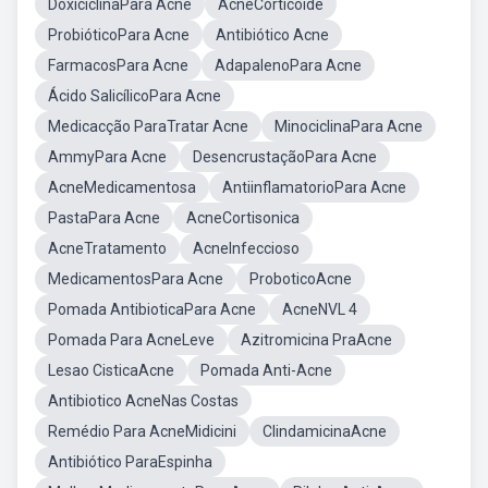
DoxiciclinaPara Acne
AcneCorticoide
ProbióticoPara Acne
Antibiótico Acne
FarmacosPara Acne
AdapalenoPara Acne
Ácido SalicílicoPara Acne
Medicacção ParaTratar Acne
MinociclinaPara Acne
AmmyPara Acne
DesencrustaçãoPara Acne
AcneMedicamentosa
AntiinflamatorioPara Acne
PastaPara Acne
AcneCortisonica
AcneTratamento
AcneInfeccioso
MedicamentosPara Acne
ProboticoAcne
Pomada AntibioticaPara Acne
AcneNVL 4
Pomada Para AcneLeve
Azitromicina PraAcne
Lesao CisticaAcne
Pomada Anti-Acne
Antibiotico AcneNas Costas
Remédio Para AcneMidicini
ClindamicinaAcne
Antibiótico ParaEspinha