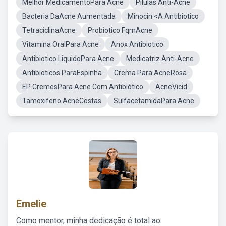
Melhor MedicamentoPara Acne
Pilulas Anti-Acne
Bacteria DaAcne Aumentada
Minocin <A Antibiotico
TetraciclinaAcne
Probiotico FqmAcne
Vitamina OralPara Acne
Anox Antibiotico
Antibiotico LiquidoPara Acne
Medicatriz Anti-Acne
Antibioticos ParaEspinha
Crema Para AcneRosa
EP CremesPara Acne Com Antibiótico
AcneVicid
Tamoxifeno AcneCostas
SulfacetamidaPara Acne
Emelie
Como mentor, minha dedicação é total ao