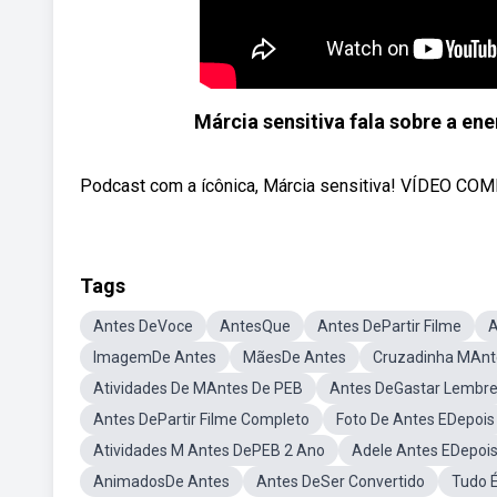
Márcia sensitiva fala sobre a ene
Podcast com a ícônica, Márcia sensitiva! VÍDEO C
Tags
Antes DeVoce
AntesQue
Antes DePartir Filme
A
ImagemDe Antes
MãesDe Antes
Cruzadinha MAnt
Atividades De MAntes De PEB
Antes DeGastar Lembr
Antes DePartir Filme Completo
Foto De Antes EDepois
Atividades M Antes DePEB 2 Ano
Adele Antes EDepoi
AnimadosDe Antes
Antes DeSer Convertido
Tudo 