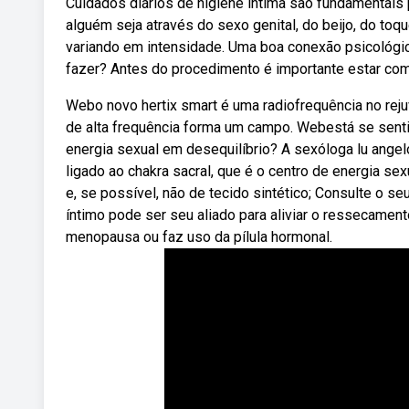
Cuidados diários de higiene íntima são fundamentai
alguém seja através do sexo genital, do beijo, do toq
variando em intensidade. Uma boa conexão psicológi
fazer? Antes do procedimento é importante estar com s
Webo novo hertix smart é uma radiofrequência no rej
de alta frequência forma um campo. Webestá se senti
energia sexual em desequilíbrio? A sexóloga lu angelo
ligado ao chakra sacral, que é o centro de energia sex
e, se possível, não de tecido sintético; Consulte o s
íntimo pode ser seu aliado para aliviar o ressecamen
menopausa ou faz uso da pílula hormonal.