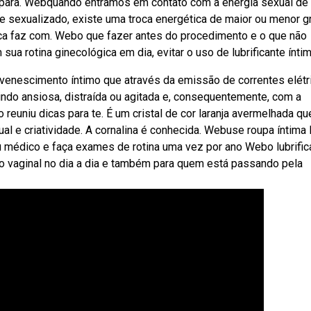
s para. Webquando entramos em contato com a energia sexual de
ue sexualizado, existe uma troca energética de maior ou menor gr
ca faz com. Webo que fazer antes do procedimento e o que não
ua rotina ginecológica em dia, evitar o uso de lubrificante íntim
uvenescimento íntimo que através da emissão de correntes elétr
ndo ansiosa, distraída ou agitada e, consequentemente, com a
 reuniu dicas para te. É um cristal de cor laranja avermelhada qu
ual e criatividade. A cornalina é conhecida. Webuse roupa íntima
eu médico e faça exames de rotina uma vez por ano Webo lubrific
to vaginal no dia a dia e também para quem está passando pela