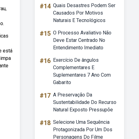
#14
Quais Desastres Podem Ser
au,
Causados Por Motivos
Naturais E Tecnológicos
o.
#15
O Processo Avaliativo Não
icas
Deve Estar Centrado No
Entendimento Imediato
e está
 limpa
#16
Exercício De ângulos
ante
Complementares E
Suplementares 7 Ano Com
Gabarito
#17
A Preservação Da
Sustentabilidade Do Recurso
Natural Exposto Pressupõe
#18
Selecione Uma Sequência
Protagonizada Por Um Dos
Personagens Do Filme