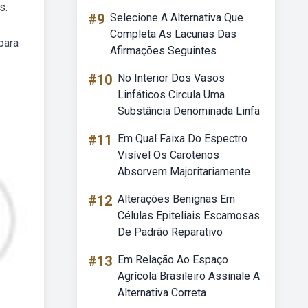
s.
#9
Selecione A Alternativa Que
Completa As Lacunas Das
para
Afirmações Seguintes
#10
No Interior Dos Vasos
Linfáticos Circula Uma
Substância Denominada Linfa
#11
Em Qual Faixa Do Espectro
Visível Os Carotenos
Absorvem Majoritariamente
#12
Alterações Benignas Em
Células Epiteliais Escamosas
De Padrão Reparativo
#13
Em Relação Ao Espaço
Agrícola Brasileiro Assinale A
Alternativa Correta