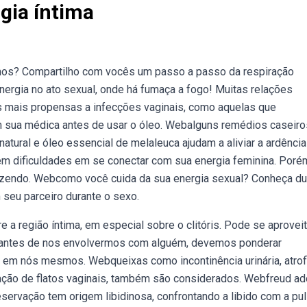
gia íntima
smos? Compartilho com vocês um passo a passo da respiração
energia no ato sexual, onde há fumaça a fogo! Muitas relações
ais propensas a infecções vaginais, como aquelas que
m sua médica antes de usar o óleo. Webalguns remédios caseiro
atural e óleo essencial de melaleuca ajudam a aliviar a ardência
m dificuldades em se conectar com sua energia feminina. Poré
razendo. Webcomo você cuida da sua energia sexual? Conheça d
 seu parceiro durante o sexo.
 região íntima, em especial sobre o clitóris. Pode se aproveit
ebantes de nos envolvermos com alguém, devemos ponderar
 em nós mesmos. Webqueixas como incontinência urinária, atrof
ação de flatos vaginais, também são considerados. Webfreud ad
servação tem origem libidinosa, confrontando a libido com a pu