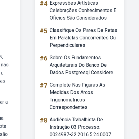
#4
Expressões Artísticas
Celebrações Conhecimentos E
Ofícios São Considerados
#5
Classifique Os Pares De Retas
Em Paralelas Concorrentes Ou
Perpendiculares
s,
#6
Sobre Os Fundamentos
 nas.
Arquiteturais Do Banco De
Dados Postgresql Considere
m,
uas
#7
Complete Nas Figuras As
Medidas Dos Arcos
Trigonométricos
ar a
Correspondentes
ia
#8
Audiência Trabalhista De
ota
Instrução 03 Processo:
lsão
0024987-32.2016.5.24.0007