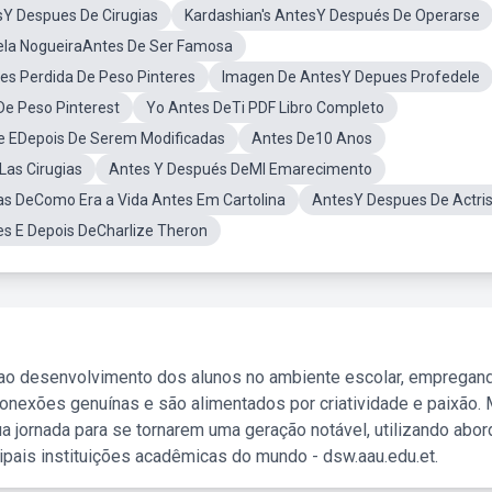
Y Despues De Cirugias
Kardashian's AntesY Después De Operarse
bela NogueiraAntes De Ser Famosa
s Perdida De Peso Pinteres
Imagen De AntesY Depues Profedele
e Peso Pinterest
Yo Antes DeTi PDF Libro Completo
e EDepois De Serem Modificadas
Antes De10 Anos
Las Cirugias
Antes Y Después DeMI Emarecimento
ias DeComo Era a Vida Antes Em Cartolina
AntesY Despues De Actri
s E Depois DeCharlize Theron
 ao desenvolvimento dos alunos no ambiente escolar, empregan
nexões genuínas e são alimentados por criatividade e paixão. 
a jornada para se tornarem uma geração notável, utilizando abo
ipais instituições acadêmicas do mundo - dsw.aau.edu.et.