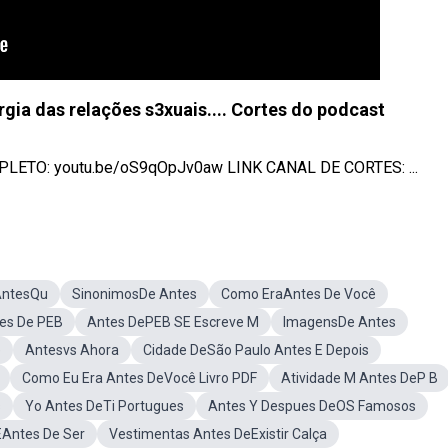
rgia das relações s3xuais.... Cortes do podcast
OMPLETO: youtu.be/oS9qOpJv0aw LINK CANAL DE CORTES: ...
ntesQu
SinonimosDe Antes
Como EraAntes De Você
es De PEB
Antes DePEB SE Escreve M
ImagensDe Antes
e
Antesvs Ahora
Cidade DeSão Paulo Antes E Depois
Como Eu Era Antes DeVocê Livro PDF
Atividade M Antes DeP B
s
Yo Antes DeTi Portugues
Antes Y Despues DeOS Famosos
ÉAntes De Ser
Vestimentas Antes DeExistir Calça