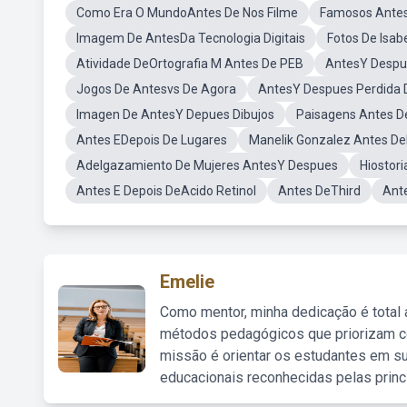
Como Era O MundoAntes De Nos Filme
Famosos Antes
Imagem De AntesDa Tecnologia Digitais
Fotos De Isa
Atividade DeOrtografia M Antes De PEB
AntesY Despue
Jogos De Antesvs De Agora
AntesY Despues Perdida D
Imagen De AntesY Depues Dibujos
Paisagens Antes D
Antes EDepois De Lugares
Manelik Gonzalez Antes De
Adelgazamiento De Mujeres AntesY Despues
Hiostor
Antes E Depois DeAcido Retinol
Antes DeThird
Ante
Emelie
Como mentor, minha dedicação é total
métodos pedagógicos que priorizam co
missão é orientar os estudantes em su
educacionais reconhecidas pelas princ