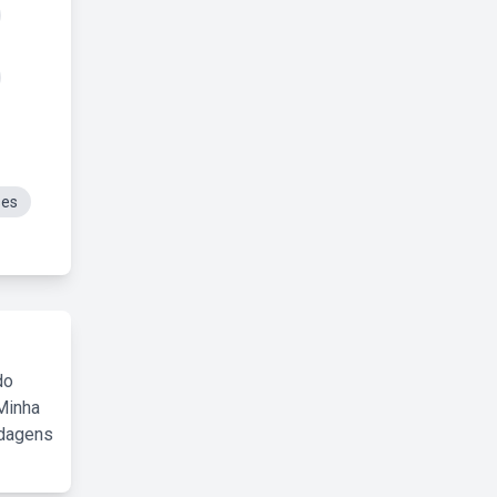
ses
do
Minha
rdagens