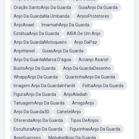
Oração SantoAnjo Da Guarda
GuiaAnjo Da Guarda
Anjo Da GuardaNa Umbanda
AnjosProtetores
AnjoAnael
ImamiahAnjo Da Guarda
EstátuaAnjo Da Guarda
AIRA De Um Anjo
Anjo Da GuardaMotoqueiro
Anjo DaPaz
AnjoHaniel
GuiasAnjo Da Guarda
Anjo Da GuardaMarca D'agua
Arcanjo Asariel
BustoAnjo Da Guarda
Anjo Da GuardaDesenho
WhappAnjo Da Guarda
QuartinhaAnjo Da Guarda
Imagem Anjo Da GuardaInfantil
FolhaAnjo Da Guarda
FiguraAnjo Da Guarda
AnjoAladiah
TatuagemAnjo Da Guarda
AmigoAnjo
Anjo Da Guarda3D
CahetelAnjo
OferendaAnjo Da Guarda
Tipos DeAnjos
EsculturaAnjo Da Guarda
FigurinhasAnjo Da Guarda
AnjoGuerreiro
MebahelAnjo Da Guarda