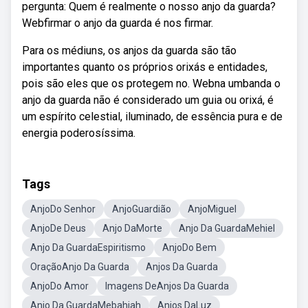
pergunta: Quem é realmente o nosso anjo da guarda?
Webfirmar o anjo da guarda é nos firmar.
Para os médiuns, os anjos da guarda são tão
importantes quanto os próprios orixás e entidades,
pois são eles que os protegem no. Webna umbanda o
anjo da guarda não é considerado um guia ou orixá, é
um espírito celestial, iluminado, de essência pura e de
energia poderosíssima.
Tags
AnjoDo Senhor
AnjoGuardião
AnjoMiguel
AnjoDe Deus
Anjo DaMorte
Anjo Da GuardaMehiel
Anjo Da GuardaEspiritismo
AnjoDo Bem
OraçãoAnjo Da Guarda
Anjos Da Guarda
AnjoDo Amor
Imagens DeAnjos Da Guarda
Anjo Da GuardaMebahiah
Anjos DaLuz