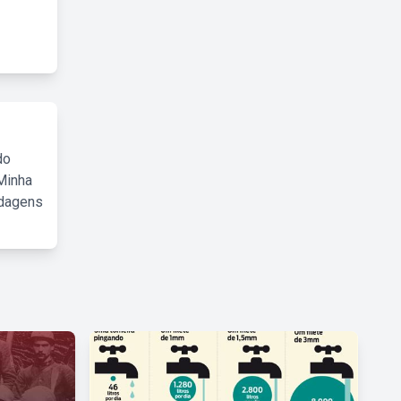
do
Minha
rdagens