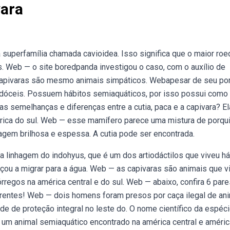
ara
uperfamília chamada cavioidea. Isso significa que o maior roe
 Web — o site boredpanda investigou o caso, com o auxílio de
 capivaras são mesmo animais simpáticos. Webapesar de seu po
e dóceis. Possuem hábitos semiaquáticos, por isso possui como
as semelhanças e diferenças entre a cutia, paca e a capivara? E
rica do sul. Web — esse mamífero parece uma mistura de porqu
lagem brilhosa e espessa. A cutia pode ser encontrada.
a linhagem do indohyus, que é um dos artiodáctilos que viveu h
ou a migrar para a água. Web — as capivaras são animais que 
rregos na américa central e do sul. Web — abaixo, confira 6 par
erentes! Web — dois homens foram presos por caça ilegal de an
ade de proteção integral no leste do. O nome científico da espéc
 um animal semiaquático encontrado na américa central e améric