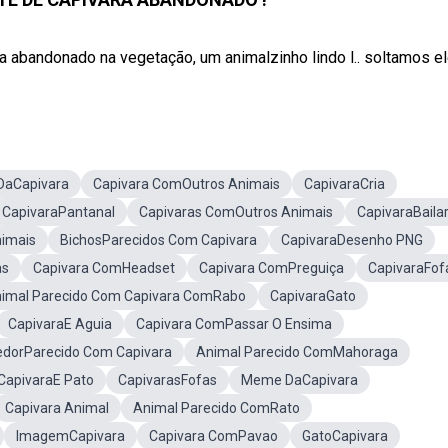
a abandonado na vegetação, um animalzinho lindo l.. soltamos ele
 DaCapivara
Capivara ComOutros Animais
CapivaraCria
CapivaraPantanal
Capivaras ComOutros Animais
CapivaraBaila
nimais
BichosParecidos Com Capivara
CapivaraDesenho PNG
as
Capivara ComHeadset
Capivara ComPreguiça
CapivaraFof
imal Parecido Com Capivara ComRabo
CapivaraGato
CapivaraE Aguia
Capivara ComPassar O Ensima
dorParecido Com Capivara
Animal Parecido ComMahoraga
CapivaraE Pato
CapivarasFofas
Meme DaCapivara
Capivara Animal
Animal Parecido ComRato
ImagemCapivara
Capivara ComPavao
GatoCapivara