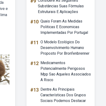
#9
Considere As Seguintes
 da
Substâncias Suas Fórmulas
ive e
Estruturais E Aplicações
 lima
#10
Quais Foram As Medidas
Politicas E Economicas
Implementadas Por Portugal
#11
O Modelo Ecológico Do
Desenvolvimento Humano
Proposto Por Bronfenbrenner
#12
Medicamentos
Potencialmente Perigosos
Mpp Sao Aqueles Associados
A Risco
#13
Dentre As Principais
Características Dos Grupos
Sociais Podemos Destacar