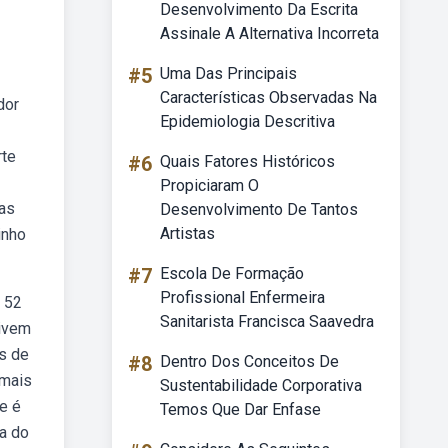
Desenvolvimento Da Escrita
Assinale A Alternativa Incorreta
#5
Uma Das Principais
Características Observadas Na
dor
Epidemiologia Descritiva
rte
#6
Quais Fatores Históricos
Propiciaram O
las
Desenvolvimento De Tantos
Artistas
inho
#7
Escola De Formação
Profissional Enfermeira
á 52
Sanitarista Francisca Saavedra
vivem
es de
#8
Dentro Dos Conceitos De
imais
Sustentabilidade Corporativa
ie é
Temos Que Dar Enfase
a do