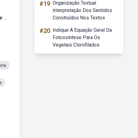
#19
Organização Textual
Interpretação Dos Sentidos
 ...
Construídos Nos Textos
#20
Indique A Equação Geral Da
Fotossíntese Para Os
Vegetais Clorofilados
rina
a