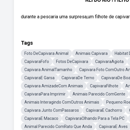
durante a pescaria uma surpresa,um filhote de capivar
Tags
Foto DeCapivara Animal
Animais Capivara
Habitat
CapivaraFofo
Fotos DeCapivara
CapivaraAgiota
Capivara AnimalTamanho
Capivara Foto ComOutro A
CapivaraE Garsa
CapivaraDe Terno
CapivaraDe Bo
Capivara AmizadeCom Animais
CapivaraFilhote
An
CapivaraPara Imprimir
Animais Parecido ComGente
Animais Interagindo ComOutros Animais
Pequeno Roe
Capivara Junto ComPassaros
CapivaraE Cachorro
CapivaraE Macaco
CapivaraOlhando Para a Tela PC
Animal Parecido ComRato Que Anda
CapivaraE Aves