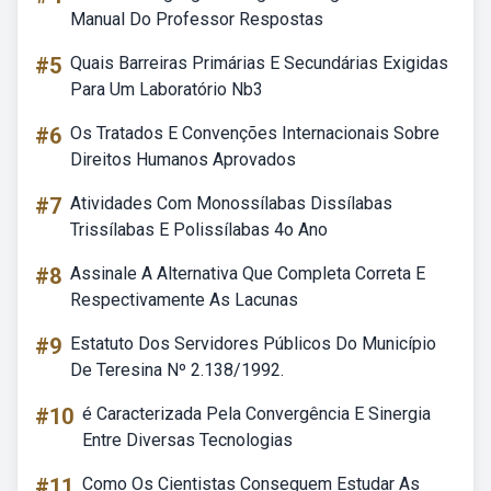
Manual Do Professor Respostas
#5
Quais Barreiras Primárias E Secundárias Exigidas
Para Um Laboratório Nb3
#6
Os Tratados E Convenções Internacionais Sobre
Direitos Humanos Aprovados
#7
Atividades Com Monossílabas Dissílabas
Trissílabas E Polissílabas 4o Ano
#8
Assinale A Alternativa Que Completa Correta E
Respectivamente As Lacunas
#9
Estatuto Dos Servidores Públicos Do Município
De Teresina Nº 2.138/1992.
#10
é Caracterizada Pela Convergência E Sinergia
Entre Diversas Tecnologias
#11
Como Os Cientistas Conseguem Estudar As