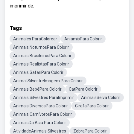
imprimir de.
Tags
Animales ParaColorear
AniamisPara Colorir
Animais NoturnosPara Colorir
Animais BrasileirosPara Colorir
Animais RealistasPara Colorir
Animais SafariPara Colorir
Animal SilvestreImagem Para Colorir
Animais BebêPara Colorir
CatPara Colorir
Animais Silvestres ParaImprimir
AnimaisSelva Colorir
Animais DiversosPara Colorir
GirafaPara Colorir
Animais CarnívorosPara Colorir
AnimaisDa Asia Para Colorir
AtividadeAnimais Silvestres
ZebraPara Colorir