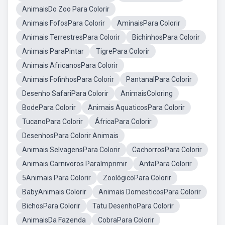
AnimaisDo Zoo Para Colorir
Animais FofosPara Colorir
AminaisPara Colorir
Animais TerrestresPara Colorir
BichinhosPara Colorir
Animais ParaPintar
TigrePara Colorir
Animais AfricanosPara Colorir
Animais FofinhosPara Colorir
PantanalPara Colorir
Desenho SafariPara Colorir
AnimaisColoring
BodePara Colorir
Animais AquaticosPara Colorir
TucanoPara Colorir
ÁfricaPara Colorir
DesenhosPara Colorir Animais
Animais SelvagensPara Colorir
CachorrosPara Colorir
Animais Carnivoros ParaImprimir
AntaPara Colorir
5Animais Para Colorir
ZoológicoPara Colorir
BabyAnimais Colorir
Animais DomesticosPara Colorir
BichosPara Colorir
Tatu DesenhoPara Colorir
AnimaisDa Fazenda
CobraPara Colorir