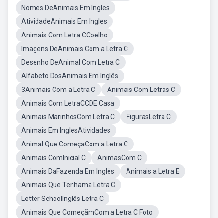
Nomes DeAnimais Em Ingles
AtividadeAnimais Em Ingles
Animais Com Letra CCoelho
Imagens DeAnimais Com a Letra C
Desenho DeAnimal Com Letra C
Alfabeto DosAnimais Em Inglês
3Animais Com a Letra C
Animais Com Letras C
Animais Com LetraCCDE Casa
Animais MarinhosCom Letra C
FigurasLetra C
Animais Em InglesAtividades
Animal Que ComeçaCom a Letra C
Animais ComInicial C
AnimasCom C
Animais DaFazenda Em Inglês
Animais a Letra E
Animais Que Tenhama Letra C
Letter SchoolInglês Letra C
Animais Que ComeçãmCom a Letra C Foto