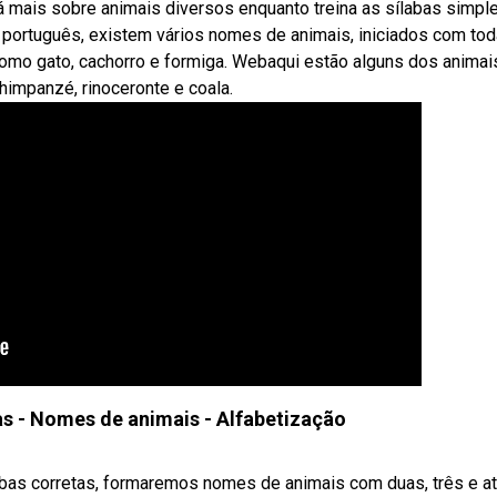
á mais sobre animais diversos enquanto treina as sílabas simpl
m português, existem vários nomes de animais, iniciados com to
 como gato, cachorro e formiga. Webaqui estão alguns dos anima
himpanzé, rinoceronte e coala.
as - Nomes de animais - Alfabetização
abas corretas, formaremos nomes de animais com duas, três e a