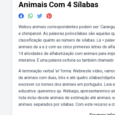
Animais Com 4 Sílabas
Webos animais correspondentes podem ser: Caranguejo,
e chimpanzé. As palavras polissílabas são aquelas q
classificação quanto ao número de sílabas. Lá = pal
animais de a a z com as cinco primeiras letras do al
14 atividades de alfabetização com animais para imprim
interativa. É uma palavra oxítona ou também chamado a
A terminação verbal 'ai' forma. Webneste vídeo, vam
de animais com duas, três e até quatro sílabas!objeti
escrever os nomes dos animais em português. Leia e 
educativa. queremos qu. Webaqui, apresentaremos um
lista inclui desde animais de estimação até animais
animais separados por sílabas. Com este recurso a cr
For more infor