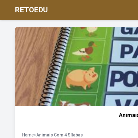
RETOEDU
Animai
Home
>
Animais Com 4 Sílabas