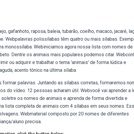
 gafanhoto, raposa, baleia, tubarão, coelho, macaco, jacaré, la
ue. Webpalavras polissílabas têm quatro ou mais sílabas. Exemp
avra monossílaba. Webiniciamos agora nossa lista com nomes de
fabeto. Dentre os animais mais populares podemos citar. Webconf
ir ou adquirir e trabalhar o tema 'animais' de forma lúdica e
guda, acento tônico na última sílaba.
os formar palavras. Juntando as sílabas corretas, formaremos n
vos do vídeo: 12 pessoas acharam útil. Webvocê vai aprender a l
soletre os nomes de animais e aprenda de forma divertida e
a lista completa de animais com 4 sílabas em seus nomes. Es
 selvagens. Webmaterial composto por 20 nomes de diferentes
iança/aluno precisa.
mation, click the button below.