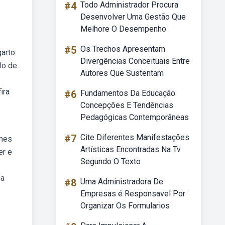
#4
Todo Administrador Procura
Desenvolver Uma Gestão Que
Melhore O Desempenho
#5
Os Trechos Apresentam
garto
Divergências Conceituais Entre
lo de
Autores Que Sustentam
ira
#6
Fundamentos Da Educação
Concepções E Tendências
Pedagógicas Contemporâneas
#7
Cite Diferentes Manifestações
omes
Artísticas Encontradas Na Tv
er e
Segundo O Texto
sa
#8
Uma Administradora De
Empresas é Responsavel Por
Organizar Os Formularios