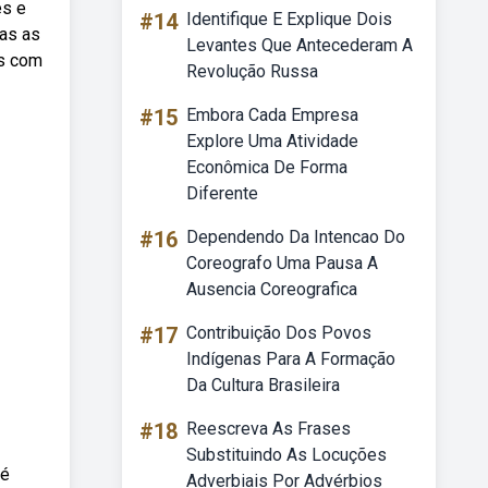
es e
#14
Identifique E Explique Dois
das as
Levantes Que Antecederam A
is com
Revolução Russa
#15
Embora Cada Empresa
Explore Uma Atividade
Econômica De Forma
Diferente
#16
Dependendo Da Intencao Do
Coreografo Uma Pausa A
Ausencia Coreografica
#17
Contribuição Dos Povos
Indígenas Para A Formação
Da Cultura Brasileira
#18
Reescreva As Frases
Substituindo As Locuções
té
Adverbiais Por Advérbios