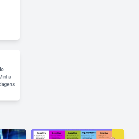
do
Minha
rdagens