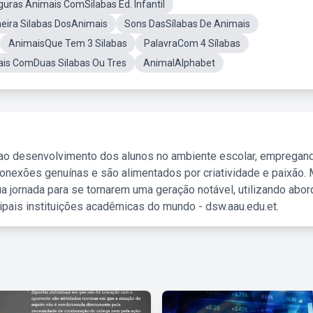
guras Animais ComSilabas Ed. Infantil
meira Silabas DosAnimais
Sons DasSílabas De Animais
AnimaisQue Tem 3 Silabas
PalavraCom 4 Sílabas
is ComDuas Silabas Ou Tres
AnimalAlphabet
 ao desenvolvimento dos alunos no ambiente escolar, empregan
nexões genuínas e são alimentados por criatividade e paixão. 
a jornada para se tornarem uma geração notável, utilizando abo
ipais instituições acadêmicas do mundo - dsw.aau.edu.et.