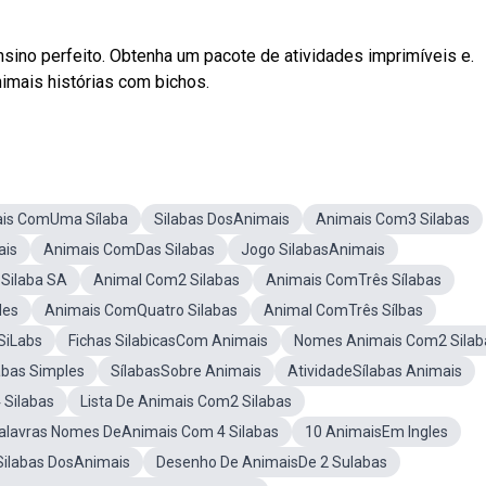
ensino perfeito. Obtenha um pacote de atividades imprimíveis e.
imais histórias com bichos.
is ComUma Sílaba
Silabas DosAnimais
Animais Com3 Silabas
ais
Animais ComDas Silabas
Jogo SilabasAnimais
Silaba SA
Animal Com2 Silabas
Animais ComTrês Sílabas
les
Animais ComQuatro Silabas
Animal ComTrês Sílbas
SiLabs
Fichas SilabicasCom Animais
Nomes Animais Com2 Silab
abas Simples
SílabasSobre Animais
AtividadeSílabas Animais
Silabas
Lista De Animais Com2 Silabas
alavras Nomes DeAnimais Com 4 Silabas
10 AnimaisEm Ingles
ilabas DosAnimais
Desenho De AnimaisDe 2 Sulabas