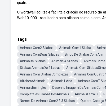
quatro ...
O wordwall agiliza e facilita a criação do recurso de 
Web10. 000+ resultados para sílabas animais com. An
Tags
Animais Com2 Silabas
Animais Com1 Silaba
Anima
Animais ComDuas Sílabas
Bingo De SilabasCom Anim
Animais5 Silabas
Animais 4 Sílabas
Animais Coma 
Silabas AnimaisDe 4 Letras
Animais Com SílabasSimp
Animais Com SílabasComplexas
Animais ComQuatro 
AlfabetoAnimais
Animais1 Ano
Animais ComT Sil
AnimaisEm Ingles
Desenho Imagem DeAnimais Com 4 
Complete as Silabas DosAnimais
AnimaisLetra D
P
Nomes De Animais Com2 E 3 Silabas
Quebra-Cabeça S