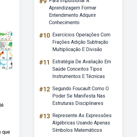
#9
Para Impulsionar A
Aprendizagem Formar
Entendimento Adquirir
Conhecimento
#10
Exercícios Operações Com
Frações Adição Subtração
Multiplicação E Divisão
#11
Estratégia De Avaliação Em
Saúde Conceitos Tipos
Instrumentos E Técnicas
#12
Segundo Foucault Como O
Poder Se Manifesta Nas
Estruturas Disciplinares
té
#13
Represente As Expressões
Algébricas Usando Apenas
Símbolos Matemáticos
s que